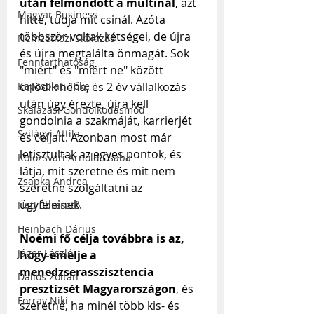
után felmondott a multinál
, azt 
Magyar Business
hitte, tudja mit csinál. Azóta 
többször voltak kétségei, de újra 
Nemzetközi Skálázás
és újra megtalálta önmagát. Sok 
Fenntarthatóság
"miért" és "miért ne" között 
örlődik néha, és 2 év vállalkozás 
Kapcsolati Tőke
után úgy érezte, újra kell 
Skálázási Gondolkodásmód
gondolnia a szakmáját, karrierjét 
Szilágyi Attila
és céljait. Azonban most már 
letisztultak az egyes pontok, és 
Kolozsvári Arnold Csaba
látja, mit szeretne és mit nem 
Zsapka Andrea
szeretne szolgáltatni az 
ügyfeleinek. 
Heti Ébresztő
Heinbach Dárius
Noémi fő célja továbbra is az, 
Jáger László
hogy emelje a 
menedzserasszisztencia 
Dallos Zoltán
presztízsét Magyarországon
, és 
Forray Niki
szeretné, ha minél több kis- és 