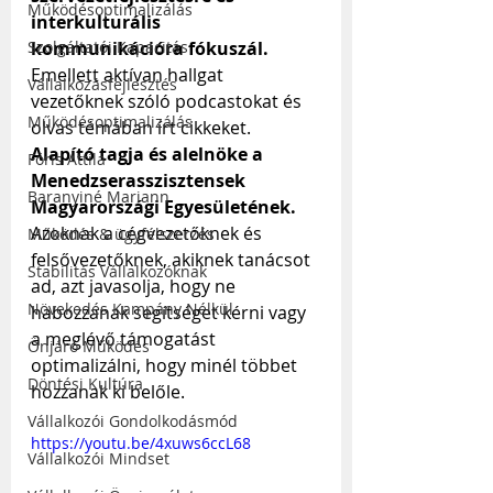
Működésoptimalizálás
interkulturális 
kommunikációra fókuszál.
Szolgáltatói Kapacitás
Emellett aktívan hallgat 
Vállalkozásfejlesztés
vezetőknek szóló podcastokat és 
Működésoptimalizálás
olvas témában írt cikkeket. 
Alapító tagja és alelnöke a 
Fóris Attila
Menedzserasszisztensek 
Baranyiné Mariann
Magyarországi Egyesületének.
Azoknak a cégvezetőknek és 
Működés & ügyfélszerzés
felsővezetőknek, akiknek tanácsot 
Stabilitás Vállalkozóknak
ad, azt javasolja, hogy ne 
Növekedés Kampány Nélkül
habozzanak segítséget kérni vagy 
a meglévő támogatást 
Önjáró Működés
optimalizálni, hogy minél többet 
Döntési Kultúra
hozzanak ki belőle.
Vállalkozói Gondolkodásmód
https://youtu.be/4xuws6ccL68
Vállalkozói Mindset