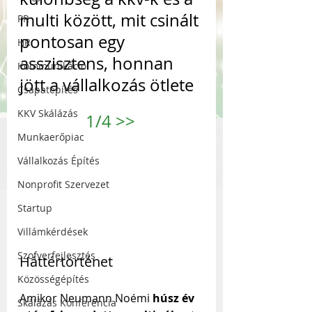
multi között, mit csinált 
PR
pontosan egy 
HR
asszisztens, honnan 
Kommunikáció
jött a vállalkozás ötlete
Csapatépítés
KKV Skálázás
1/4 
>>
Munkaerőpiac
Vállalkozás Építés
Nonprofit Szervezet
Startup
Villámkérdések
Szofverfejlesztés
Háttértörténet
Közösségépítés
Amikor Neumann Noémi 
húsz év 
Skálázás Konferencia