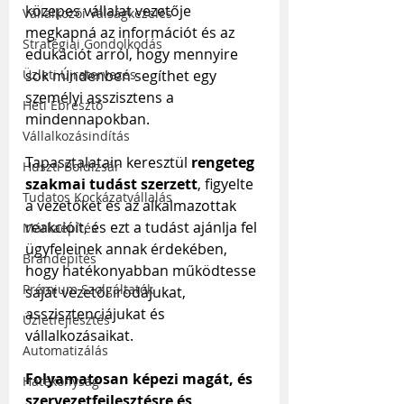
közepes vállalat vezetője 
Vállalkozói Válságkezelés
megkapná az információt és az 
Stratégiai Gondolkodás
edukációt arról, hogy mennyire 
sok mindenben segíthet egy 
Üzleti Újratervezés
személyi asszisztens a 
Heti Ébresztő
mindennapokban. 
Vállalkozásindítás
Tapasztalatain keresztül 
rengeteg 
Huszti Boldizsár
szakmai tudást szerzett
, figyelte 
Tudatos Kockázatvállalás
a vezetőket és az alkalmazottak 
reakcióit, és ezt a tudást ajánlja fel 
Márkaépítés
ügyfeleinek annak érdekében, 
Brandépítés
hogy hatékonyabban működtesse 
Prémium Szolgáltatók
saját vezetői irodájukat, 
asszisztenciájukat és 
Üzletfejlesztés
vállalkozásaikat. 
Automatizálás
Folyamatosan képezi magát, és 
Hatékonyság
szervezetfejlesztésre és 