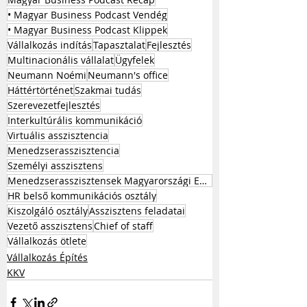
• Magyar Business Podcast Vendég
• Magyar Business Podcast Klippek
Vállalkozás indítás
Tapasztalat
Fejlesztés
Multinacionális vállalat
Ügyfelek
Neumann Noémi
Neumann's office
Háttértörténet
Szakmai tudás
Szerevezetfejlesztés
Interkultúrális kommunikáció
Virtuális asszisztencia
Menedzserasszisztencia
Személyi asszisztens
Menedzserasszisztensek Magyarországi Egyesülete
HR belső kommunikációs osztály
Kiszolgáló osztály
Asszisztens feladatai
Vezető asszisztens
Chief of staff
Vállalkozás ötlete
Vállalkozás Építés
KKV