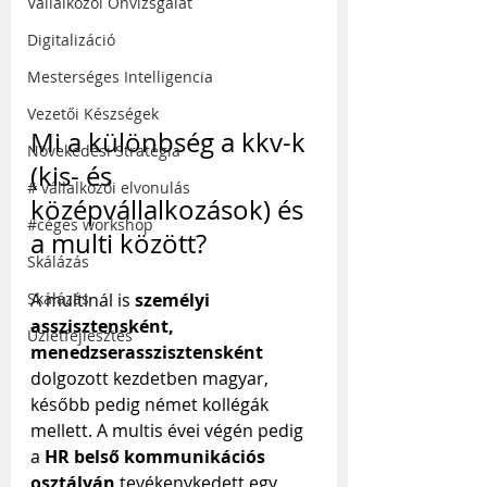
Vállalkozói Önvizsgálat
Digitalizáció
Mesterséges Intelligencia
Vezetői Készségek
Mi a különbség a kkv-k 
Növekedési Stratégia
(kis- és 
# vállalkozói elvonulás
középvállalkozások) és 
#céges workshop
a multi között?
Skálázás
Skálázás
A multinál is 
személyi 
asszisztensként, 
Üzletfejlesztés
menedzserasszisztensként
dolgozott kezdetben magyar, 
később pedig német kollégák 
mellett. A multis évei végén pedig 
a 
HR belső kommunikációs 
osztályán
 tevékenykedett egy 