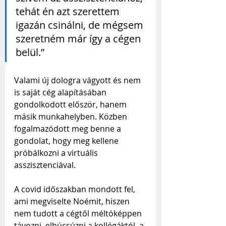
tehát én azt szerettem 
igazán csinálni, de mégsem 
szeretném már így a cégen 
belül.”
Valami új dologra vágyott és nem 
is saját cég alapításában 
gondolkodott először, hanem 
másik munkahelyben. Közben 
fogalmazódott meg benne a 
gondolat, hogy meg kellene 
próbálkozni a virtuális 
asszisztenciával.
A covid időszakban mondott fel, 
ami megviselte Noémit, hiszen 
nem tudott a cégtől méltóképpen 
távozni, elbúcsúzni a kollégáktól, a 