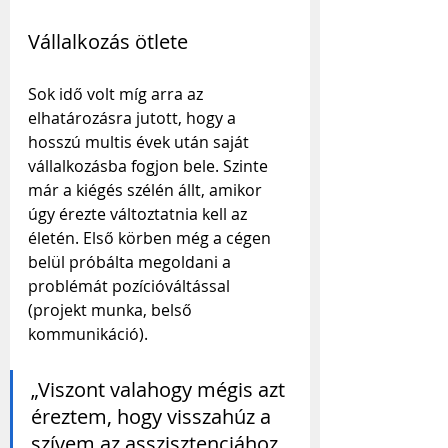
Vállalkozás ötlete
Sok idő volt míg arra az 
elhatározásra jutott, hogy a 
hosszú multis évek után saját 
vállalkozásba fogjon bele. Szinte 
már a kiégés szélén állt, amikor 
úgy érezte változtatnia kell az 
életén. Első körben még a cégen 
belül próbálta megoldani a 
problémát pozícióváltással 
(projekt munka, belső 
kommunikáció).
„Viszont valahogy mégis azt 
éreztem, hogy visszahúz a 
szívem az asszisztenciához, 