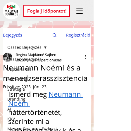
Foglalj időpontot!
Bejegyzés
Regisztráció
Összes Bejegyzés
Regina Majdánné Sajben
Összes Bejegyzés
2023. jún. 21.
3 perc olvasás
Neumann Noémi és a
Léptékváltás
menedzserasszisztencia
Marketing
Frissítve:
2023. jún. 23.
Stratégia
Ismerd meg 
Neumann 
Branding
Noémi
AI
háttértörténetét, 
KKV
szerinte mi a 
különbség a kkv-k és a 
Magyar Business Podcast