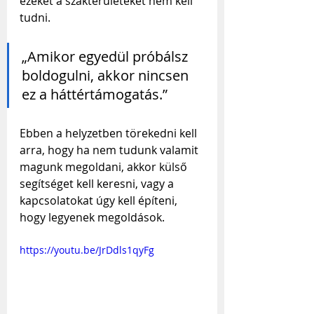
ezeket a szakterületeket nem kell 
tudni.
„Amikor egyedül próbálsz 
boldogulni, akkor nincsen 
ez a háttértámogatás.”
Ebben a helyzetben törekedni kell 
arra, hogy ha nem tudunk valamit 
magunk megoldani, akkor külső 
segítséget kell keresni, vagy a 
kapcsolatokat úgy kell építeni, 
hogy legyenek megoldások.
https://youtu.be/JrDdls1qyFg