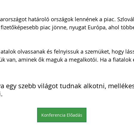
arországot határoló országok lennének a piac. Szlová
 fizetőképesebb piac jönne, nyugat Európa, ahol több
 fiatalok olvassanak és felnyissuk a szemüket, hogy lás
k van, aminek ők maguk a megalkotói. Ha a fiatalok e
a egy szebb világot tudnak alkotni, melléke
.
Konferencia Előadás