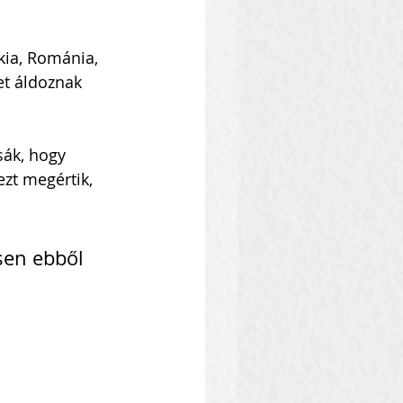
kia, Románia, 
et áldoznak 
sák, hogy 
zt megértik, 
sen ebből 