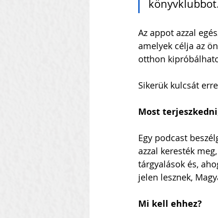
könyvklubbot
Az appot azzal egés
amelyek célja az önf
otthon kipróbálhato
Sikerük kulcsát err
Most terjeszkedni
Egy podcast beszélg
azzal keresték meg,
tárgyalások és, ah
jelen lesznek, Magy
Mi kell ehhez?