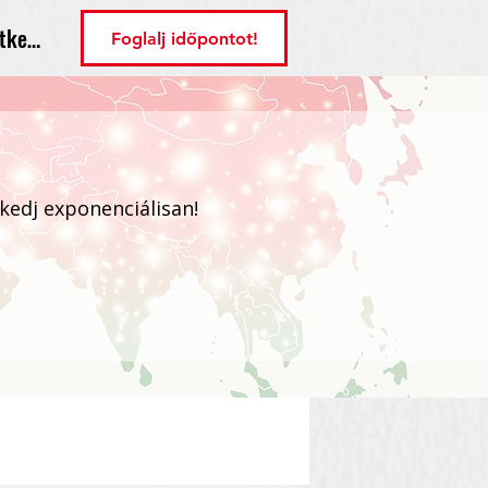
tkezés
Foglalj időpontot!
ekedj exponenciálisan!
Bejelentkezés / Regisztráció