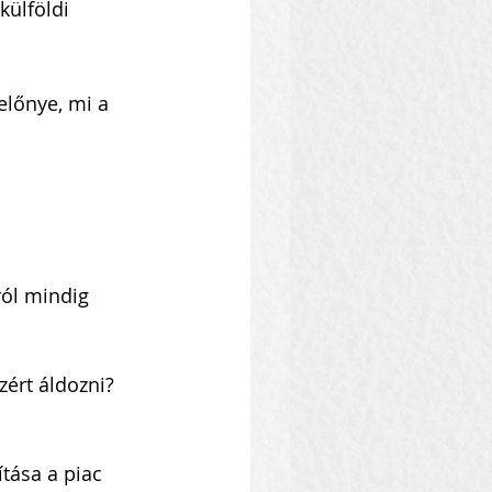
ülföldi 
előnye, mi a 
ról mindig 
ért áldozni? 
tása a piac 