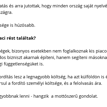
tás és arra jutottak, hogy minden ország saját nyelv
szágra. 
sége is húzósabb. 
aci rést találtak?
cégek, bizonyos esetekben nem foglalkoznak kis piacok
dos bizniszt akarnak építeni, hanem segíteni másokna
i függetlenségüket is.
rdítás lesz a legnagyobb költség, ha azt külföldön is é
sul a fordító személyi költsége, és a felolvasás ára. 
gyobbnak lenni - hangzik  a mottószerű gondolat.