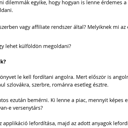
ni dilemmák egyike, hogy hogyan is lenne érdemes a k
dani. 
erben vagy affiliate rendszer által? Melyiknek mi az 
ogy lehet külföldön megoldani?
ek?
önyvet le kell fordítani angolra. Mert először is angol
ul szlovákra, szerbre, románra esetleg észtre. 
tos ezután bemérni. Ki lenne a piac, mennyit képes ez
van-e versenytárs?
z applikáció lefordítása, majd az adott anyagok lefordí