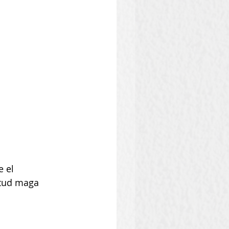
 el 
 tud maga 
.