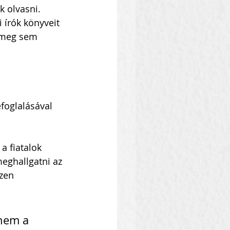
k olvasni. 
 írók könyveit 
 meg sem 
foglalásával 
a fiatalok 
eghallgatni az 
zen 
anem a 