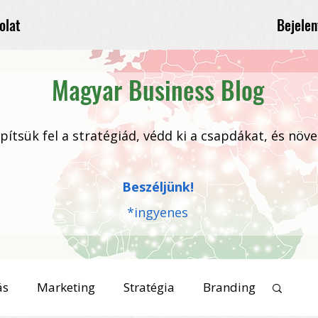
Bejelen
olat
Magyar Business Blog
 építsük fel a stratégiád, védd ki a csapdákat, és növ
Beszéljünk!
*ingyenes
ás
Marketing
Stratégia
Branding