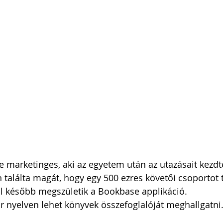
i Arnold Csaba
Zsapka Andrea
 Dárius
ne marketinges, aki az egyetem után az utazásait kezdte
 találta magát, hogy egy 500 ezres követői csoportot
 később megszületik a Bookbase applikáció. 
r nyelven lehet könyvek összefoglalóját meghallgatni