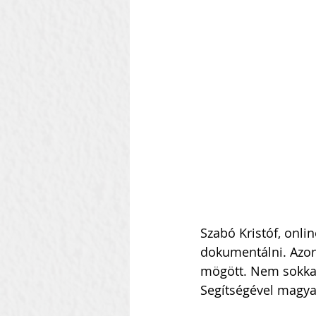
Szilágyi Attila
Kolozsvár
Heti Ébresztő
Heinbach
Szabó Kristóf, onli
dokumentálni. Azon
mögött. Nem sokkal
Segítségével magya