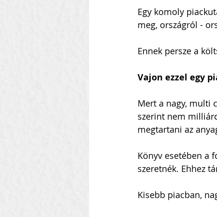
Egy komoly piackuta
meg, országról - or
Ennek persze a költ
Vajon ezzel egy pi
Mert a nagy, multi 
szerint nem milliár
megtartani az anyag
Könyv esetében a fo
szeretnék. Ehhez tár
Kisebb piacban, na