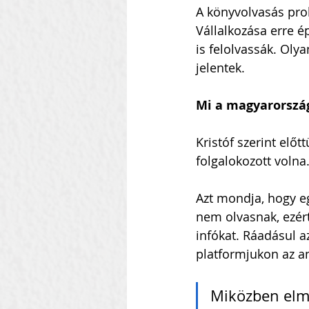
A könyvolvasás prob
Vállalkozása erre é
is felolvassák. Ol
jelentek.
Mi a magyarország
Kristóf szerint elő
folgalokozott volna.
Azt mondja, hogy eg
nem olvasnak, ezér
infókat. Ráadásul a
platformjukon az an
Miközben elme