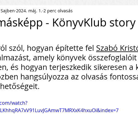
 Sajben
2024. máj. 1.
2 perc olvasás
ness Podcast
PR
HR
másképp - KönyvKlub story
pítés
KKV Skálázás
Munkaerőpiac
ól szól, hogyan építette fel 
Szabó Krist
lmazást, amely könyvek összefoglalóit 
ofit Szervezet
Startup
, és hogyan terjeszkedik sikeresen a k
özben hangsúlyozza az olvasás fontossá
ehetőségeit.
ejlesztés
Közösségépítés
.com/watch?
agyar Business
Nemzetközi Skálázás
=PLKhhqRA7xV91LuvJGAmwT7MRXxK4hxuOi&index=7
lati Tőke
Skálázási Gondolkodásmód