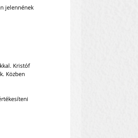
én jelennének 
kal. Kristóf 
k. Közben 
rtékesíteni 