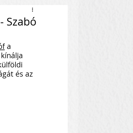
 - Szabó
óf
 a 
kínálja 
ülföldi 
gát és az 