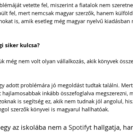
lémáját vetette fel, miszerint a fiatalok nem szeretne
pült fel, mert nemcsak magyar szerzők, hanem külföldi
yanokat is, amik esetleg még magyar nyelvű kiadásban
i siker kulcsa?
ttük még nem volt olyan vállalkozás, akik könyvek össze
 
y adott problémára jó megoldást tudtak találni. Mert 
t hajlamosabbak inkább összefoglalva megszerezni, m
zoknak is segítség ez, akik nem tudnak jól angolul, his
gol szerzők könyvei is magyarul hallhatóak.
gy az iskolába nem a 
Spotify
t hallgatja, h