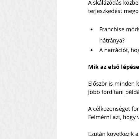
A skálázódás közbe
terjeszkedést megol
Franchise módsz
hátránya?
A narrációt, h
Mik az első lépés
Először is minden k
jobb fordítani példá
A célközönséget fon
Felmérni azt, hogy 
Ezután következik a