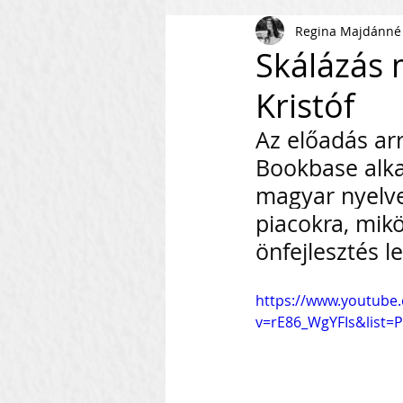
Regina Majdánné
AI
KKV
Magyar Busi
Skálázás 
Kristóf
Kommunikáció
Csapaté
Az előadás arr
Bookbase alka
Vállalkozás Építés
Nonpr
magyar nyelven
piacokra, mik
önfejlesztés l
Villámkérdések
Szofverf
https://www.youtube
Skálázás Konferencia
M
v=rE86_WgYFIs&list
Fenntarthatóság
Kapcso