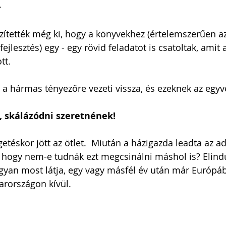
.
zítették még ki, hogy a könyvekhez (értelemszerűen a
ejlesztés) egy - egy rövid feladatot is csatoltak, amit 
tt.
e a hármas tényezőre vezeti vissza, és ezeknek az egyv
, skálázódni szeretnének!
etéskor jött az ötlet.  Miután a házigazda leadta az ad
 hogy nem-e tudnák ezt megcsinálni máshol is? Elindu
ogyan most látja, egy vagy másfél év után már Európá
arországon kívül.