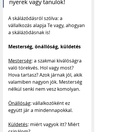
nyerek vagy tanulok!
A skálázódásról szólva: a 
vállalkozás alapja Te vagy, ahogyan 
a skálázódásnak is!
Mesterség, önállóság, küldetés
Mesterség
: a szakmai kiválóságra 
való törekvés. Hol vagy most? 
Hova tartasz? Azok járnak jól, akik 
valamiben nagyon jók. Mesterség 
nélkül senki nem vesz komolyan. 
Önállóság
: vállalkozóként ez 
együtt jár a mindennapokkal.
Küldetés
: miért vagyok itt? Miért 
csinálom?