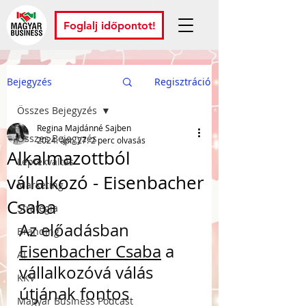
Foglalj időpontot!
Bejegyzés
Regisztráció
Összes Bejegyzés
Regina Majdánné Sajben
Összes Bejegyzés
2024. ápr. 27.
2 perc olvasás
Alkalmazottból
Léptékváltás
vállalkozó - Eisenbacher
Marketing
Csaba
Stratégia
Az előadásban 
Branding
Eisenbacher Csaba
 a 
AI
vállalkozóvá válás 
KKV
útjának fontos 
Magyar Business Podcast