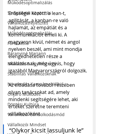
Működésoptimalizálás
Erősségei között: a lean-t, 
Szolgáltatói Kapacitás
agilitását, a kanban-re való 
Vállalkozásfejlesztés
hajlamát, az empátiát és a 
Működésoptimalizálás
kommunikációt emeli ki. A 
magyaron kívül, német és angol 
Fóris Attila
nyelven beszél, ami mint mondja 
Baranyiné Mariann
elengedhetetlen része a 
skálázásnak, még úgy is, hogy 
Működés & ügyfélszerzés
igazából Magyarországról dolgozik.
Stabilitás Vállalkozóknak
Növekedés Kampány Nélkül
Az előadása további részében 
olyan tanácsokat ad, amely 
Önjáró Működés
mindenki segítségére lehet, aki 
Döntési Kultúra
értéket szeretne teremteni 
vállalkozóként.
Vállalkozói Gondolkodásmód
Vállalkozói Mindset
“Olykor kicsit lassuljunk le” 