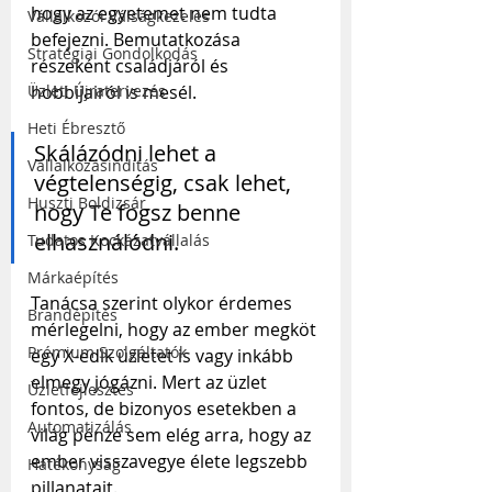
hogy az egyetemet nem tudta 
Vállalkozói Válságkezelés
befejezni. Bemutatkozása 
Stratégiai Gondolkodás
részeként családjáról és 
hobbijairól is mesél. 
Üzleti Újratervezés
Heti Ébresztő
Skálázódni lehet a 
Vállalkozásindítás
végtelenségig, csak lehet, 
Huszti Boldizsár
hogy Te fogsz benne 
elhasználódni.
Tudatos Kockázatvállalás
Márkaépítés
Tanácsa szerint olykor érdemes 
Brandépítés
mérlegelni, hogy az ember megköt 
Prémium Szolgáltatók
egy X-edik üzletet is vagy inkább 
elmegy jógázni. Mert az üzlet 
Üzletfejlesztés
fontos, de bizonyos esetekben a 
Automatizálás
világ pénze sem elég arra, hogy az 
ember visszavegye élete legszebb 
Hatékonyság
pillanatait.