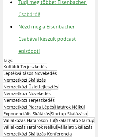
Tudj meg többet Eisenbacher 
Csabáról!
Nézd meg a Eisenbacher 
Csabával készült podcast 
epizódot!
Tags:
Külföldi Terjeszkedés
Léptékváltásos Növekedés
Nemzetközi Skálázás
Nemzetközi Üzletfejlesztés
Nemzetközi Növekedés
Nemzetközi Terjeszkedés
Nemzetközi Piacra Lépés
Határok Nélkül
Exponenciális Skálázás
Startup Skálázása
Vállalkozás Határokon Túl
Skálázható Startup
Vállalkozás Határok Nélkül
Vállalati Skálázás
Nemzetközi Skálázás Konferencia