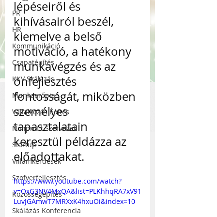
lépéseiről és 
PR
kihívásairól beszél, 
HR
kiemelve a belső 
Kommunikáció
motiváció, a hatékony 
Csapatépítés
munkavégzés és az 
önfejlesztés 
KKV Skálázás
fontosságát, miközben 
Munkaerőpiac
személyes 
Vállalkozás Építés
tapasztalatain 
Nonprofit Szervezet
keresztül példázza az 
Startup
előadottakat.
Villámkérdések
Szofverfejlesztés
https://www.youtube.com/watch?
v=OxG3NV4MxQA&list=PLKhhqRA7xV91
Közösségépítés
LuvJGAmwT7MRXxK4hxuOi&index=10
Skálázás Konferencia