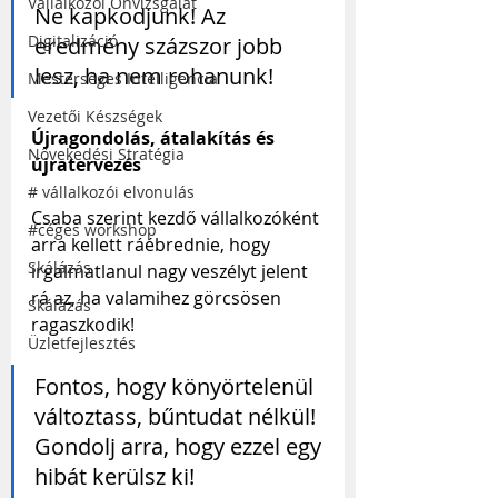
Vállalkozói Önvizsgálat
Ne kapkodjunk! Az 
Digitalizáció
eredmény százszor jobb 
lesz, ha nem rohanunk!
Mesterséges Intelligencia
Vezetői Készségek
Újragondolás, átalakítás és 
Növekedési Stratégia
újratervezés
# vállalkozói elvonulás
Csaba szerint kezdő vállalkozóként 
#céges workshop
arra kellett ráébrednie, hogy 
Skálázás
irgalmatlanul nagy veszélyt jelent 
rá az, ha valamihez görcsösen 
Skálázás
ragaszkodik! 
Üzletfejlesztés
Fontos, hogy könyörtelenül 
változtass, bűntudat nélkül! 
Gondolj arra, hogy ezzel egy 
hibát kerülsz ki!