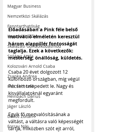
Magyar Business
Nemzetközi Skálázás
Fenntarthatóság
Előadásában a Pink féle belső 
motiváció elméletén keresztül 
Kapcsolati Tőke
három alappillér fontosságát 
Skálázási Gondolkodásmód
taglalja. Ezek a következők: 
Szilágyi Attila
mesterség, önállóság, küldetés. 
Kolozsvári Arnold Csaba
Csaba 20 évet dolgozott 12 
Zsapka Andrea
különböző országban, míg végül 
Pécsett telepedett le. Nagy és 
Heti Ébresztő
kisvállalatoknál egyaránt 
Heinbach Dárius
megfordult.
Jáger László
Egyik fő megvalósításának a 
Dallos Zoltán
váltást, a váltásra való képességét 
Forray Niki
tartja, miközben szót ejt arról, 