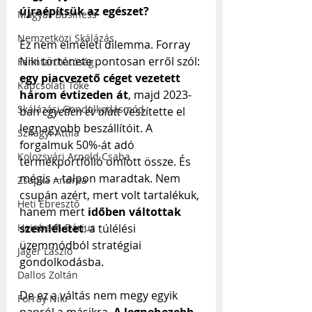
újraépítsük az egészet?
Magyar Business
Nemzetközi Skálázás
Ez nem elméleti dilemma. Forray 
Niki története pontosan erről szól: 
Fenntarthatóság
egy piacvezető céget vezetett 
Kapcsolati Tőke
három évtizeden át
, majd 2023-
Skálázási Gondolkodásmód
ban 
egyetlen év alatt
 veszítette el 
legnagyobb beszállítóit. A 
Szilágyi Attila
forgalmuk 50%-át adó 
Kolozsvári Arnold Csaba
termékportfólió omlott össze. És 
mégis – talpon maradtak. Nem 
Zsapka Andrea
csupán azért, mert volt tartalékuk, 
Heti Ébresztő
hanem mert 
időben váltottak 
Heinbach Dárius
szemléletet
: a túlélési 
üzemmódból stratégiai 
Jáger László
gondolkodásba.
Dallos Zoltán
De ez a váltás nem megy egyik 
Forray Niki