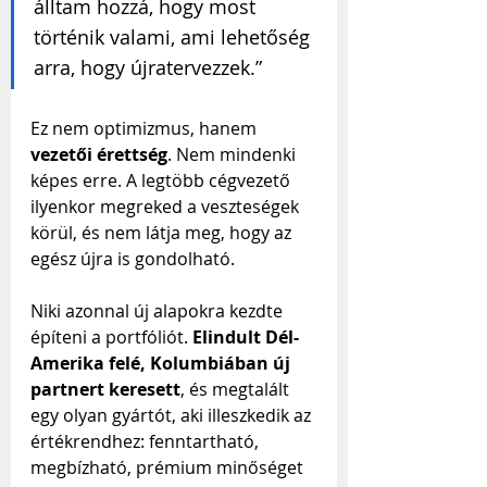
álltam hozzá, hogy most 
történik valami, ami lehetőség 
arra, hogy újratervezzek.” 
Ez nem optimizmus, hanem 
vezetői érettség
. Nem mindenki 
képes erre. A legtöbb cégvezető 
ilyenkor megreked a veszteségek 
körül, és nem látja meg, hogy az 
egész újra is gondolható.
Niki azonnal új alapokra kezdte 
építeni a portfóliót. 
Elindult Dél-
Amerika felé, Kolumbiában új 
partnert keresett
, és megtalált 
egy olyan gyártót, aki illeszkedik az 
értékrendhez: fenntartható, 
megbízható, prémium minőséget 