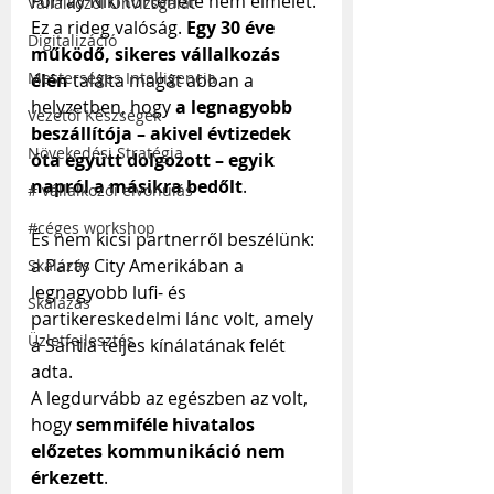
Forray Niki története nem elmélet. 
Vállalkozói Önvizsgálat
Ez a rideg valóság. 
Egy 30 éve 
Digitalizáció
működő, sikeres vállalkozás 
Mesterséges Intelligencia
élén
 találta magát abban a 
helyzetben, hogy 
a legnagyobb 
Vezetői Készségek
beszállítója – akivel évtizedek 
Növekedési Stratégia
óta együtt dolgozott – egyik 
napról a másikra bedőlt
.
# vállalkozói elvonulás
#céges workshop
És nem kicsi partnerről beszélünk: 
a Party City Amerikában a 
Skálázás
legnagyobb lufi- és 
Skálázás
partikereskedelmi lánc volt, amely 
Üzletfejlesztés
a Santia teljes kínálatának felét 
adta.
A legdurvább az egészben az volt, 
hogy 
semmiféle hivatalos 
előzetes kommunikáció nem 
érkezett
.