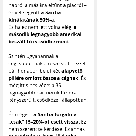
napról a másikra eltűnt a piacról – 
és vele együtt 
a Santia 
kínálatának 50%-a
.
És ha ez nem lett volna elég, 
a 
második legnagyobb amerikai 
beszállító is csődbe ment
. 
Szintén ugyanannak a 
cégcsoportnak a része volt – ezzel 
pár hónapon belül 
két alapvető 
pillére omlott össze a cégnek
. És 
még itt sincs vége: a 35. 
legnagyobb partnerük fúzióra 
kényszerült, csődközeli állapotban.
És mégis – 
a Santia forgalma 
„csak” 15–20%-ot esett vissza
. Ez 
nem szerencse kérdése. Ez annak 