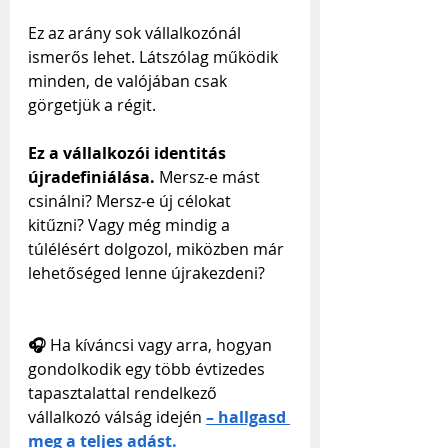
Ez az arány sok vállalkozónál 
ismerős lehet. Látszólag működik 
minden, de valójában csak 
görgetjük a régit.
Ez a vállalkozói identitás 
újradefiniálása.
 Mersz-e mást 
csinálni? Mersz-e új célokat 
kitűzni? Vagy még mindig a 
túlélésért dolgozol, miközben már 
lehetőséged lenne újrakezdeni?
🎧 
Ha kíváncsi vagy arra, hogyan 
gondolkodik egy több évtizedes 
tapasztalattal rendelkező 
vállalkozó válság idején
– hallgasd 
meg a teljes adást.