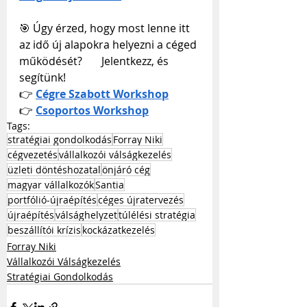
🎯 Úgy érzed, hogy most lenne itt 
az idő új alapokra helyezni a céged 
működését? 	Jelentkezz, és 
segítünk!
👉 
Cégre Szabott Workshop
👉 
Csoportos Workshop
Tags:
stratégiai gondolkodás
Forray Niki
cégvezetés
vállalkozói válságkezelés
üzleti döntéshozatal
önjáró cég
magyar vállalkozók
Santia
portfólió-újraépítés
céges újratervezés
újraépítés
válsághelyzet
túlélési stratégia
beszállítói krízis
kockázatkezelés
Forray Niki
Vállalkozói Válságkezelés
Stratégiai Gondolkodás