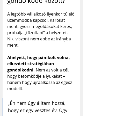
gondolkodó között?
A legtöbb vállalkozó ilyenkor túlélő 
üzemmódba kapcsol. Károkat 
ment, gyors megoldásokat keres, 
próbálja „tűzoltani” a helyzetet. 
Niki viszont nem ebbe az irányba 
ment. 
Ahelyett, hogy pánikolt volna, 
elkezdett stratégiában 
gondolkodni.
 Nem az volt a cél, 
hogy betömködje a lyukakat – 
hanem hogy újraalkossa az egész 
modellt.
„Én nem úgy álltam hozzá, 
hogy ez egy vesztes év. Úgy 