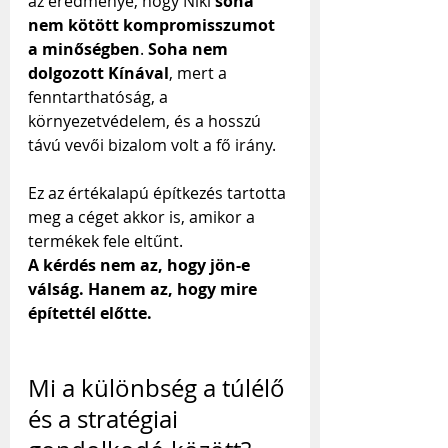
az eredménye, hogy Niki 
soha 
nem kötött kompromisszumot 
a minőségben
. 
Soha nem 
dolgozott Kínával
, mert a 
fenntarthatóság, a 
környezetvédelem, és a hosszú 
távú vevői bizalom volt a fő irány. 
Ez az értékalapú építkezés tartotta 
meg a céget akkor is, amikor a 
termékek fele eltűnt.
A kérdés nem az, hogy jön-e 
válság. Hanem az, hogy mire 
építettél előtte.
Mi a különbség a túlélő 
és a stratégiai 