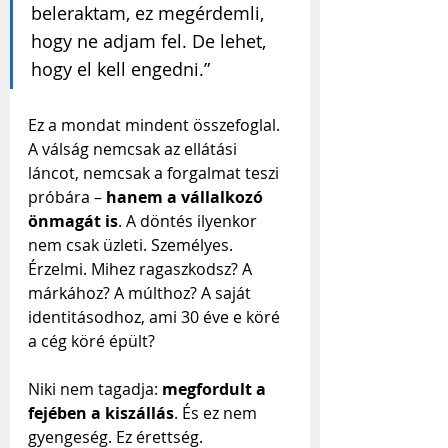
beleraktam, ez megérdemli, 
hogy ne adjam fel. De lehet, 
hogy el kell engedni.”
Ez a mondat mindent összefoglal. 
A válság nemcsak az ellátási 
láncot, nemcsak a forgalmat teszi 
próbára – 
hanem a vállalkozó 
önmagát is
. A döntés ilyenkor 
nem csak üzleti. Személyes. 
Érzelmi. Mihez ragaszkodsz? A 
márkához? A múlthoz? A saját 
identitásodhoz, ami 30 éve e köré 
a cég köré épült?
Niki nem tagadja: 
megfordult a 
fejében a kiszállás
. És ez nem 
gyengeség. Ez érettség. 