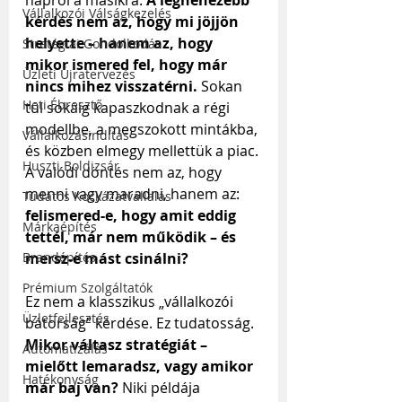
napról a másikra. 
A legnehezebb 
Vállalkozói Válságkezelés
kérdés nem az, hogy mi jöjjön 
helyette – hanem az, hogy 
Stratégiai Gondolkodás
mikor ismered fel, hogy már 
Üzleti Újratervezés
nincs mihez visszatérni.
 Sokan 
Heti Ébresztő
túl sokáig kapaszkodnak a régi 
modellbe, a megszokott mintákba, 
Vállalkozásindítás
és közben elmegy mellettük a piac. 
Huszti Boldizsár
A valódi döntés nem az, hogy 
menni vagy maradni, hanem az: 
Tudatos Kockázatvállalás
felismered-e, hogy amit eddig 
Márkaépítés
tettél, már nem működik – és 
Brandépítés
mersz-e mást csinálni?
Prémium Szolgáltatók
Ez nem a klasszikus „vállalkozói 
Üzletfejlesztés
bátorság” kérdése. Ez tudatosság. 
Mikor váltasz stratégiát – 
Automatizálás
mielőtt lemaradsz, vagy amikor 
Hatékonyság
már baj van?
 Niki példája 