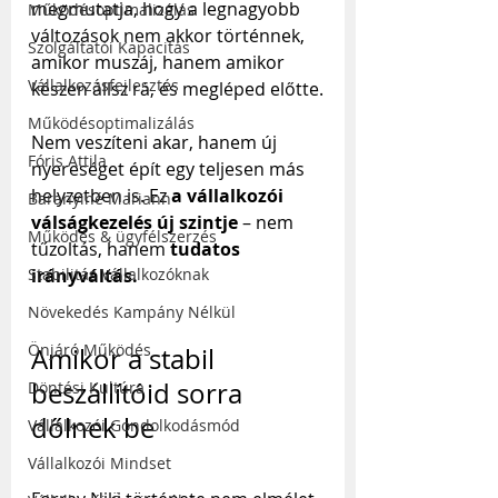
megmutatja, hogy a legnagyobb 
Működésoptimalizálás
változások nem akkor történnek, 
Szolgáltatói Kapacitás
amikor muszáj, hanem amikor 
Vállalkozásfejlesztés
készen állsz rá, és megléped előtte.
Működésoptimalizálás
Nem veszíteni akar, hanem új 
Fóris Attila
nyereséget épít egy teljesen más 
helyzetben is. Ez 
a vállalkozói 
Baranyiné Mariann
válságkezelés új szintje
 – nem 
Működés & ügyfélszerzés
tűzoltás, hanem 
tudatos 
Stabilitás Vállalkozóknak
irányváltás.
Növekedés Kampány Nélkül
Önjáró Működés
Amikor a stabil 
beszállítóid sorra 
Döntési Kultúra
dőlnek be
Vállalkozói Gondolkodásmód
Vállalkozói Mindset