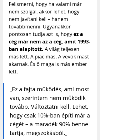
Felismerni, hogy ha valami már 
nem szolgál, akkor lehet, hogy 
nem javítani kell – hanem 
továbbmenni. Ugyanakkor 
pontosan tudja azt is, hogy 
ez a 
cég már nem az a cég, amit 1993-
ban alapított.
 A világ teljesen 
más lett. A piac más. A vevők mást 
akarnak. És ő maga is más ember 
lett.
„Ez a fajta működés, ami most 
van, szerintem nem működik 
tovább. Változtatni kell. Lehet, 
hogy csak 10%-ban építi már a 
cégét – a maradék 90% benne 
tartja, megszokásból.„