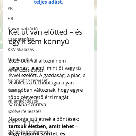
teljes adást.
PR
HR
Kommunikáció
Két út van előtted – és 
Csapatépítés
egyik sem könnyű
KKV Skálázás
Munkaerőpiac
2025-ben vállalkozni nem 
ugyanazt jelenti, mint öt vagy tíz 
Vállalkozás Építés
évvel ezelőtt. A gazdaság, a piac, a 
Nonprofit Szervezet
vevők és a technológia olyan 
tempóban változnak, hogy egyre 
Startup
több cégvezető érzi magát 
Villámkérdések
sarokba szorítva. 
Szofverfejlesztés
Naponta születnek a döntések: 
Közösségépítés
tartsuk életben, amit lehet – 
Skálázás Konferencia
vagy lépjünk szintet, és 