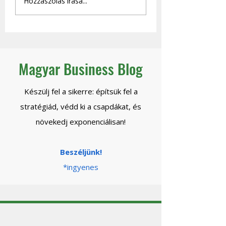
Hozzászólás írása...
céged - és mikor
stratégiai vezető,
engedheted el
eltűnik a beszállí
biztonsággal a
kontrollt?
Magyar Business Blog
Készülj fel a sikerre: építsük fel a
stratégiád, védd ki a csapdákat, és
növekedj exponenciálisan!
Beszéljünk!
*ingyenes