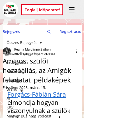
Foglalj időpontot!
Bejegyzés
Regisztráció
Összes Bejegyzés
Regina Majdánné Sajben
Összes Bejegyzés
2023. febr. 2.
2 perc olvasás
Amigos: szülői
Léptékváltás
hozzáállás, az Amigók
Marketing
feladatai, példaképek
Stratégia
Frissítve:
2023. márc. 15.
Branding
Forgács-Fábián Sára
AI
elmondja hogyan 
KKV
viszonyulnak a szülők 
Magyar Business Podcast