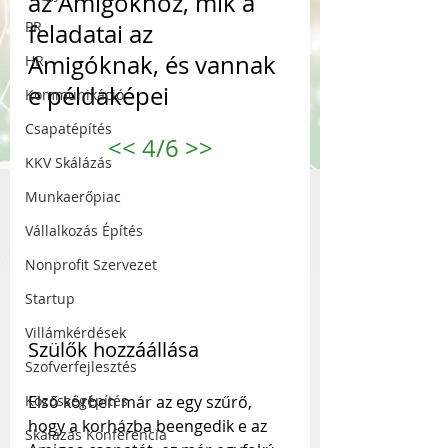
az Amigókhoz, mik a 
PR
feladatai az 
Amigóknak, és vannak 
HR
e példaképei
Kommunikáció
Csapatépítés
<<
 4/6 
>>
KKV Skálázás
Munkaerőpiac
Vállalkozás Építés
Nonprofit Szervezet
Startup
Villámkérdések
Szülők hozzáállása
Szofverfejlesztés
Első körben már az egy szűrő, 
Közösségépítés
hogy a korházba beengedik e az 
Skálázás Konferencia