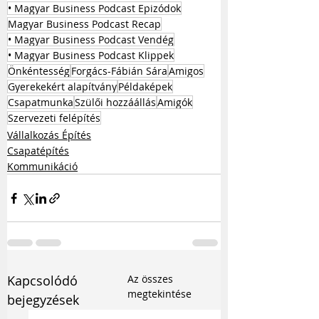
• Magyar Business Podcast Epizódok
Magyar Business Podcast Recap
• Magyar Business Podcast Vendég
• Magyar Business Podcast Klippek
Önkéntesség
Forgács-Fábián Sára
Amigos
Gyerekekért alapítvány
Példaképek
Csapatmunka
Szülői hozzáállás
Amigók
Szervezeti felépítés
Vállalkozás Építés
Csapatépítés
Kommunikáció
Kapcsolódó
Az összes
megtekintése
bejegyzések