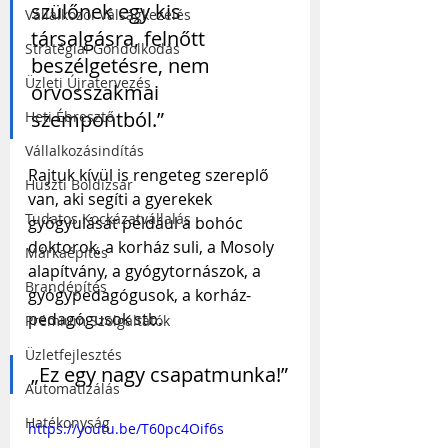
szülőnek egy kis 
Vállalkozói Válságkezelés
társalgásra, felnőtt 
Stratégiai Gondolkodás
beszélgetésre, nem 
Üzleti Újratervezés
orvosszakmai 
szempontból.”
Heti Ébresztő
Vállalkozásindítás
Rajtuk kívül is rengeteg szereplő 
Huszti Boldizsár
van, aki segíti a gyerekek 
Tudatos Kockázatvállalás
gyógyulását például a bohóc 
doktorok, a korház suli, a Mosoly 
Márkaépítés
alapítvány, a gyógytornászok, a 
Brandépítés
gyógypedagógusok, a korház-
pedagógusok stb. 
Prémium Szolgáltatók
Üzletfejlesztés
„Ez egy nagy csapatmunka!”
Automatizálás
Hatékonyság
https://youtu.be/T60pc4Oif6s