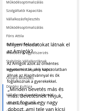
Működésoptimalizálás
Szolgáltatói Kapacitás
Vállalkozásfejlesztés
Működésoptimalizálás
Fóris Attila
Milyen feladatokat látnak el 
Baranyiné Mariann
az Amigók?
Működés & ügyfélszerzés
Stabilitás Vállalkozóknak
Az Amigók azok az önkéntes 
egyetemisták, akik kapcsolatban 
Növekedés Kampány Nélkül
állnak az Alapítvánnyal és ők 
Önjáró Működés
foglalkoznak a gyerekekkel.
Döntési Kultúra
„Minden bevetés más és 
Vállalkozói Gondolkodásmód
más. Bevetésnek hívjuk, 
mert fogunk egy nagy 
Vállalkozói Mindset
dobozt, ami tele van kicsi 