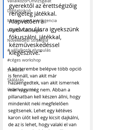
Vállalkozói Önvizsgálat
gyerektől az érettségizőig 
Digitalizáció
rengeteg játékkal. 
Alapvetően a 
Mesterséges Intelligencia
nyelvtanulásra igyekszünk 
Vezetői Készségek
fókuszálni, játékkal, 
Növekedési Stratégia
kézműveskedéssel 
# vállalkozói elvonulás
kiegészítve.”
#céges workshop
A kórterembe belépve több opció 
Skálázás
is fennáll, van akit már 
Skálázás
hazaengedtek, van akit ismernek 
már vagy még nem. Abban a 
Üzletfejlesztés
pillanatban kell készen állni, hogy 
mindenkit neki megfelelően 
segítsenek. Lehet egy kétéves 
karon ülőt kell egy kicsit dajkálni, 
de az is lehet, hogy valaki el van 