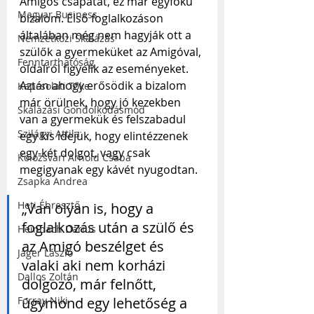
Amigos csapatát, ez már egyfokú 
Magyar Business
bizalom. Első foglalkozáson 
általában még nem hagyják ott a 
Nemzetközi Skálázás
szülők a gyermeküket az Amigóval, 
Fenntarthatóság
oldalról figyelik az eseményeket. 
Aztán ahogy erősödik a bizalom 
Kapcsolati Tőke
már örülnek, hogy jó kezekben 
Skálázási Gondolkodásmód
van a gyermekük és felszabadul 
Szilágyi Attila
egy kis idejük, hogy elintézzenek 
egy-két dolgot, vagy csak 
Kolozsvári Arnold Csaba
megigyanak egy kávét nyugodtan.
Zsapka Andrea
Heti Ébresztő
„Van olyan is, hogy a 
foglalkozás után a szülő és 
Heinbach Dárius
az Amigó beszélget és 
Jáger László
valaki aki nem korházi 
Dallos Zoltán
dolgozó, már felnőtt, 
úgymond egy lehetőség a 
Forray Niki