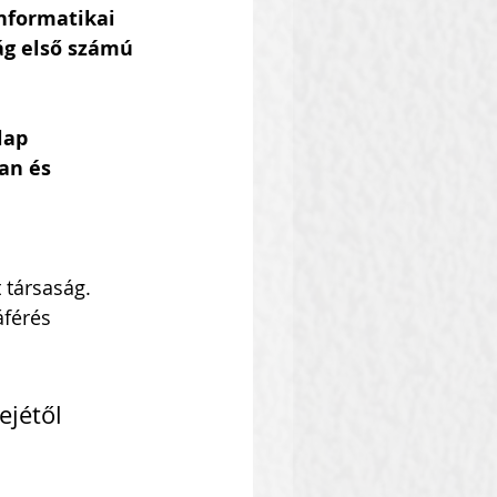
informatikai 
ág első számú 
lap 
an és 
 társaság. 
férés 
ejétől 