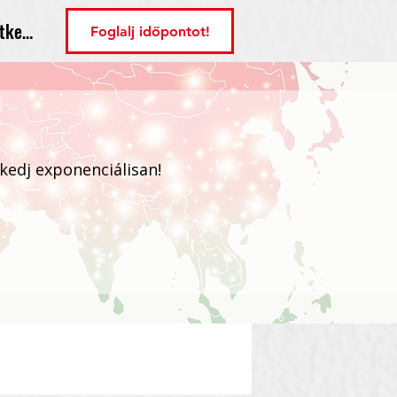
tkezés
Foglalj időpontot!
ekedj exponenciálisan!
Bejelentkezés / Regisztráció