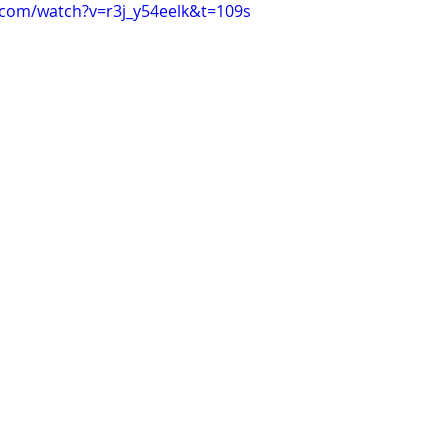
.com/watch?v=r3j_y54eelk&t=109s