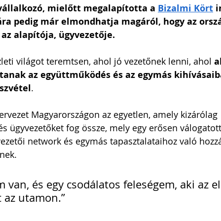
vállalkozó, mielőtt megalapította a 
Bizalmi Kört
 
ára pedig már elmondhatja magáról, hogy az orsz
az alapítója, ügyvezetője.
leti világot teremtsen, ahol jó vezetőnek lenni, ahol 
a
tanak az együttműködés és az egymás kihívásaib
szvétel
.
szervezet Magyarországon az egyetlen, amely kizárólag 
s ügyvezetőket fog össze, mely egy erősen válogatott
ezetői network és egymás tapasztalataihoz való hozzá
nek.
 van, és egy csodálatos feleségem, aki az el
 az utamon.”