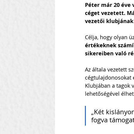
Péter már 20 éve 
céget vezetett. M
vezetői klubjának 
Célja, hogy olyan üz
értékeknek számí
sikereiben való ré
Az általa vezetett 
cégtulajdonosokat é
Klubjában a tagok v
lehetőségével élhet
„Két kislányom
fogva támogat