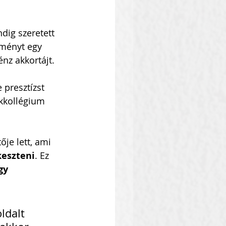
dig szeretett 
zményt egy 
nz akkortájt. 
 presztízst 
akkollégium 
ője lett, ami 
keszteni
. Ez 
gy 
ldalt 