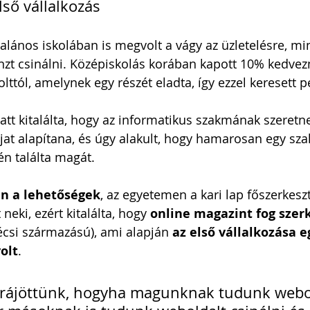
lső vállalkozás
alános iskolában is megvolt a vágy az üzletelésre, min
nzt csinálni. Középiskolás korában kapott 10% kedve
ttól, amelynek egy részét eladta, így ezzel keresett pé
att kitalálta, hogy az informatikus szakmának szeretne
íjat alapítana, és úgy alakult, hogy hamarosan egy sz
n találta magát.
án a lehetőségek
, az egyetemen a kari lap főszerkeszt
eki, ezért kitalálta, hogy 
online magazint fog szer
csi származású), ami alapján 
az első vállalkozása e
olt
.
 rájöttünk, hogyha magunknak tudunk webo