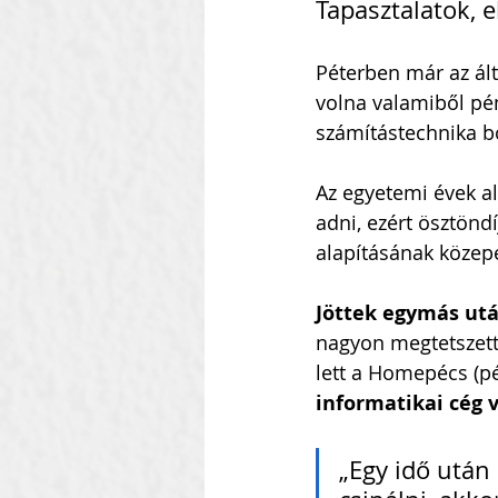
Tapasztalatok, e
Péterben már az ált
volna valamiből pé
számítástechnika bol
Az egyetemi évek al
adni, ezért ösztönd
alapításának közepé
Jöttek egymás ut
nagyon megtetszett n
lett a Homepécs (pé
informatikai cég v
„Egy idő után