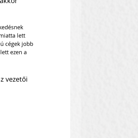
 akkor 
ekedésnek 
iatta lett 
jú cégek jobb 
lett ezen a 
z vezetői 