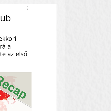
lub
ekkori 
rá a 
te az első 