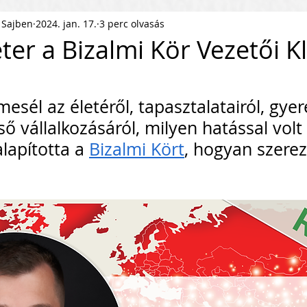
 Sajben
2024. jan. 17.
3 perc olvasás
ness Podcast
PR
HR
ter a Bizalmi Kör Vezetői K
pítés
KKV Skálázás
Munkaerőpiac
mesél az életéről, tapasztalatairól, gyer
ső vállalkozásáról, milyen hatással volt 
ofit Szervezet
Startup
lapította a 
Bizalmi Kört
, hogyan szerez
ejlesztés
Közösségépítés
agyar Business
Nemzetközi Skálázás
lati Tőke
Skálázási Gondolkodásmód