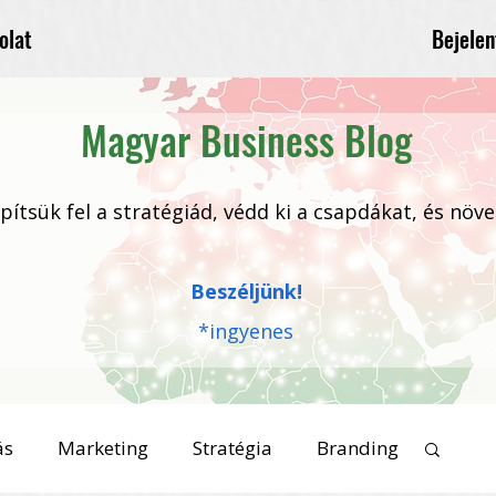
Bejelen
olat
Magyar Business Blog
 építsük fel a stratégiád, védd ki a csapdákat, és növ
Beszéljünk!
*ingyenes
ás
Marketing
Stratégia
Branding