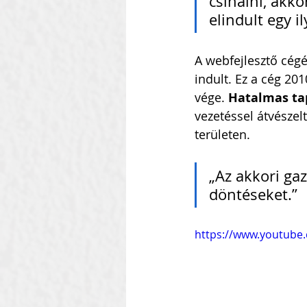
csinálni, akk
elindult egy i
A webfejlesztő cégé
indult. Ez a cég 20
vége. 
Hatalmas tap
vezetéssel átvészelt
területen.
„Az akkori gaz
döntéseket.”
https://www.youtube