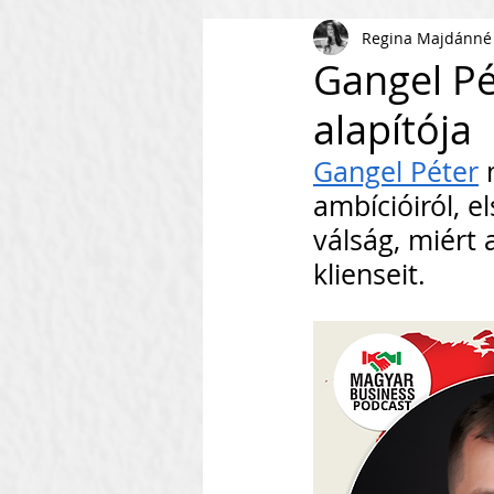
Regina Majdánné
AI
KKV
Magyar Busi
Gangel Pé
alapítója
Kommunikáció
Csapaté
Gangel Péter
 
ambícióiról, el
Vállalkozás Építés
Nonpr
válság, miért a
klienseit.
Villámkérdések
Szofverf
Skálázás Konferencia
M
Fenntarthatóság
Kapcso