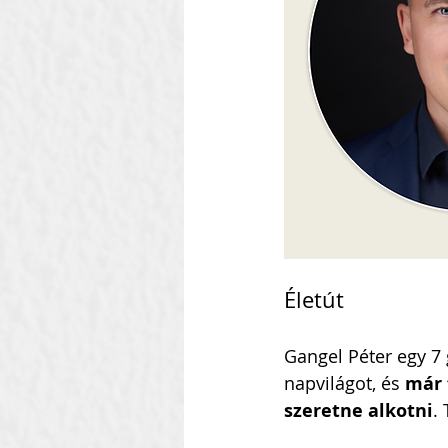
Szilágyi Attila
Kolozsvár
Heti Ébresztő
Heinbach
Életút
Gangel Péter egy 7
napvilágot, és 
már 
szeretne alkotni
.