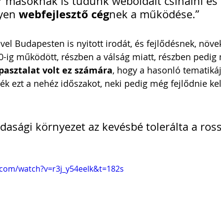
or másoknak is tudunk weboldalt csinálni és
 webfejlesztő cég
lyen
nek a működése.”
vel Budapesten is nyitott irodát, és fejlődésnek, növ
10-ig működött, részben a válság miatt, részben pedig m
asztalat volt ez számára
, hogy a hasonló tematiká
ék ezt a nehéz időszakot, neki pedig még fejlődnie kel
dasági környezet az kevésbé tolerálta a ross
.com/watch?v=r3j_y54eelk&t=182s