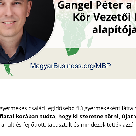
i Arnold Csaba
Zsapka Andrea
 Dárius
 gyermekes család legidősebb fiú gyermekeként látta 
fiatal korában tudta, hogy ki szeretne törni, újat
 Tanult és fejlődött, tapasztalt és mindezek tették azzá,