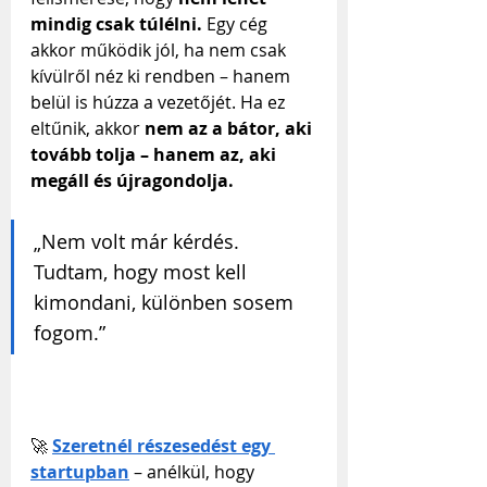
mindig csak túlélni.
 Egy cég 
akkor működik jól, ha nem csak 
kívülről néz ki rendben – hanem 
belül is húzza a vezetőjét. Ha ez 
eltűnik, akkor 
nem az a bátor, aki 
tovább tolja – hanem az, aki 
megáll és újragondolja.
„Nem volt már kérdés. 
Tudtam, hogy most kell 
kimondani, különben sosem 
fogom.”
🚀 
Szeretnél részesedést egy 
startupban
– anélkül, hogy 