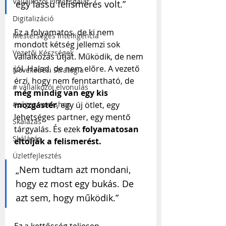
Vállalkozói Önvizsgálat
egy lassú felismerés volt.”
Digitalizáció
Ez a folyamatos, de ki nem 
Mesterséges Intelligencia
mondott kétség jellemzi sok 
Vezetői Készségek
vállalkozás útját. Működik, de nem 
jól. Halad, de nem előre. A vezető 
Növekedési Stratégia
érzi, hogy nem fenntartható, de 
# vállalkozói elvonulás
még mindig van egy kis 
#céges workshop
mozgástér
, egy új ötlet, egy 
lehetséges partner, egy mentő 
Skálázás
tárgyalás. És ezek 
folyamatosan 
Skálázás
eltolják a felismerést.
Üzletfejlesztés
„Nem tudtam azt mondani, 
hogy ez most egy bukás. De 
azt sem, hogy működik.”