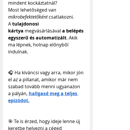
mindent kockáztatnál? 
Most lehetőséged van 
mikrobefektetőként
 csatlakozni. 
A
 tulajdonosi 
kártya
 megvásárlásával 
a belépés 
egyszerű és automatizált
. Akik 
ma lépnek, holnap előnyből 
indulnak.
🎧 Ha kíváncsi vagy arra, mikor jön 
el az a pillanat, amikor már nem 
szabad tovább menni ugyanazon 
a pályán, 
hallgasd meg a teljes 
epizódot.
🎯 Te is érzed, hogy ideje lenne új 
keretbe helyezni a céged 