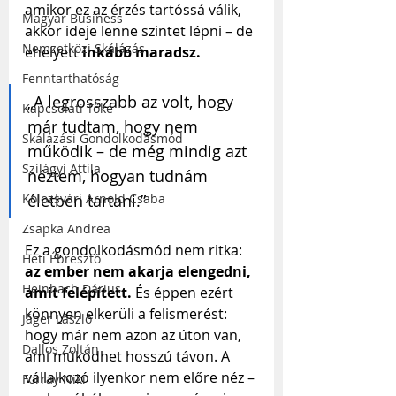
amikor ez az érzés tartóssá válik, 
Magyar Business
akkor ideje lenne szintet lépni – de 
Nemzetközi Skálázás
ehelyett 
inkább maradsz.
Fenntarthatóság
„A legrosszabb az volt, hogy 
Kapcsolati Tőke
már tudtam, hogy nem 
Skálázási Gondolkodásmód
működik – de még mindig azt 
Szilágyi Attila
néztem, hogyan tudnám 
Kolozsvári Arnold Csaba
életben tartani.”
Zsapka Andrea
Ez a gondolkodásmód nem ritka: 
Heti Ébresztő
az ember nem akarja elengedni, 
Heinbach Dárius
amit felépített.
 És éppen ezért 
könnyen elkerüli a felismerést: 
Jáger László
hogy már nem azon az úton van, 
Dallos Zoltán
ami működhet hosszú távon. A 
vállalkozó ilyenkor nem előre néz – 
Forray Niki