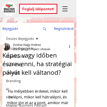
Foglalj időpontot!
Bejegyzés
Regisztráció
Összes Bejegyzés
Zsolnai-Nagy Andrea
Összes Bejegyzés
2025. jún. 27.
4 perc olvasás
Képes vagy időben
Léptékváltás
észrevenni, ha stratégiai
Marketing
pályát kell váltanod?
Stratégia
Branding
AI
Ha mélyebben érdekel, mikor kell 
belépni, mikor kell hátralépni, és 
KKV
mikor jön el az a pont, amikor már 
Magyar Business Podcast