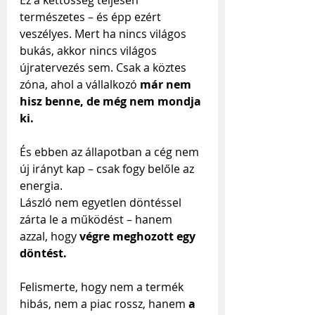
Ez a kettősség teljesen 
természetes – és épp ezért 
veszélyes. Mert ha nincs világos 
bukás, akkor nincs világos 
újratervezés sem. Csak a köztes 
zóna, ahol a vállalkozó 
már nem 
hisz benne, de még nem mondja 
ki.
És ebben az állapotban a cég nem 
új irányt kap – csak fogy belőle az 
energia.
László nem egyetlen döntéssel 
zárta le a működést – hanem 
azzal, hogy 
végre meghozott egy 
döntést.
Felismerte, hogy nem a termék 
hibás, nem a piac rossz, hanem 
a 