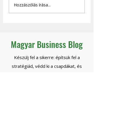
A skálázás veszélyei -
Hogyan lesz önjá
Hozzászólás írása...
Amit nem mondanak
céged - és mikor
el a skálázhatóságról.
engedheted el
biztonsággal a
kontrollt?
Magyar Business Blog
Készülj fel a sikerre: építsük fel a
stratégiád, védd ki a csapdákat, és
növekedj exponenciálisan!
Beszéljünk!
*ingyenes