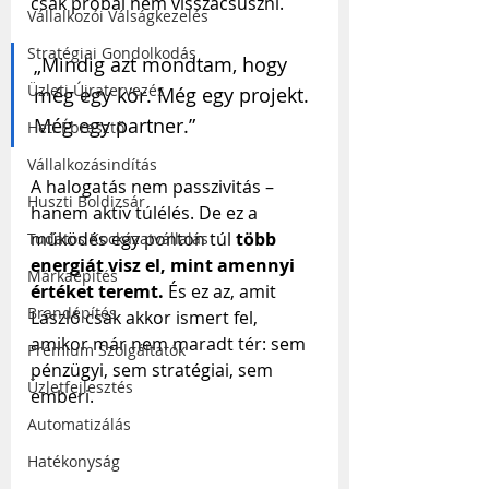
csak próbál nem visszacsúszni.
Vállalkozói Válságkezelés
Stratégiai Gondolkodás
„Mindig azt mondtam, hogy 
Üzleti Újratervezés
még egy kör. Még egy projekt. 
Még egy partner.”
Heti Ébresztő
Vállalkozásindítás
A halogatás nem passzivitás – 
Huszti Boldizsár
hanem aktív túlélés. De ez a 
működés egy ponton túl 
több 
Tudatos Kockázatvállalás
energiát visz el, mint amennyi 
Márkaépítés
értéket teremt.
 És ez az, amit 
Brandépítés
László csak akkor ismert fel, 
amikor már nem maradt tér: sem 
Prémium Szolgáltatók
pénzügyi, sem stratégiai, sem 
Üzletfejlesztés
emberi.
Automatizálás
Hatékonyság