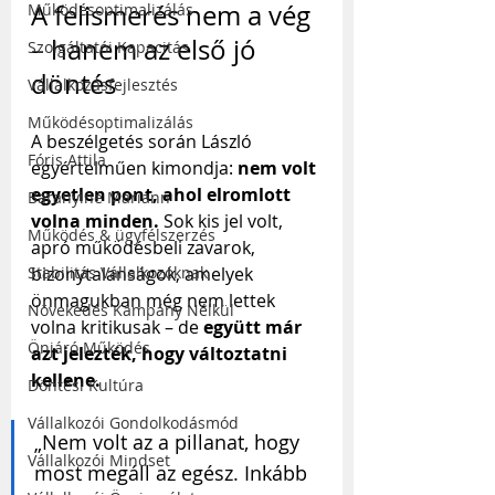
A felismerés nem a vég 
Működésoptimalizálás
– hanem az első jó 
Szolgáltatói Kapacitás
döntés
Vállalkozásfejlesztés
Működésoptimalizálás
A beszélgetés során László 
Fóris Attila
egyértelműen kimondja: 
nem volt 
egyetlen pont, ahol elromlott 
Baranyiné Mariann
volna minden.
 Sok kis jel volt, 
Működés & ügyfélszerzés
apró működésbeli zavarok, 
Stabilitás Vállalkozóknak
bizonytalanságok, amelyek 
önmagukban még nem lettek 
Növekedés Kampány Nélkül
volna kritikusak – de 
együtt már 
Önjáró Működés
azt jelezték, hogy változtatni 
kellene.
Döntési Kultúra
Vállalkozói Gondolkodásmód
„Nem volt az a pillanat, hogy 
Vállalkozói Mindset
most megáll az egész. Inkább 