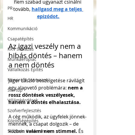
nem szabad ugyanazt csinálni 
PR
tovább, 
hallgasd meg a teljes 
epizódot.
HR
Kommunikáció
Csapatépítés
Az igazi veszély nem a 
KKV Skálázás
hibás döntés – hanem 
Munkaerőpiac
a nem döntés
Vállalkozás Építés
Nonprofit Szervezet
Jáger László beszélgetése rávilágít 
egy alapvető problémára: 
nem a 
Startup
rossz döntések veszélyesek, 
Villámkérdések
hanem a döntés elhalasztása.
Szofverfejlesztés
A cég működik, az ügyfelek jönnek-
Közösségépítés
mennek, a csapat dolgozik – de 
közben 
valami nem stimmel.
 És 
Skálázás Konferencia