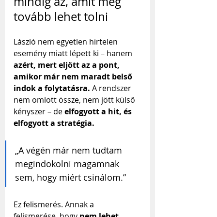
mindig az, amit még 
tovább lehet tolni
László nem egyetlen hirtelen 
esemény miatt lépett ki – hanem 
azért, mert eljött az a pont, 
amikor már nem maradt belső 
indok a folytatásra.
 A rendszer 
nem omlott össze, nem jött külső 
kényszer – de 
elfogyott a hit, és 
elfogyott a stratégia.
„A végén már nem tudtam 
megindokolni magamnak 
sem, hogy miért csinálom.”
Ez felismerés. Annak a 
felismerése, hogy 
nem lehet 