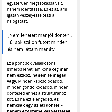
egyszerűen megszokássá vált, 
hanem identitássá. És ez az, ami 
igazán veszélyessé teszi a 
halogatást.
„Nem lehetett már jól dönteni. 
Túl sok szálon futott minden, 
és nem láttam már át.”
Ez a pont sok vállalkozónál 
ismerős lehet: amikor a cég 
már 
nem eszköz, hanem te magad 
vagy.
 Minden kapcsolódásod, 
minden gondolkodásod, minden 
döntésed ehhez a struktúrához 
köt. És ha ezt elengeded, 
az 
nemcsak egy üzleti döntés – 
hanem egy személyes veszteség 