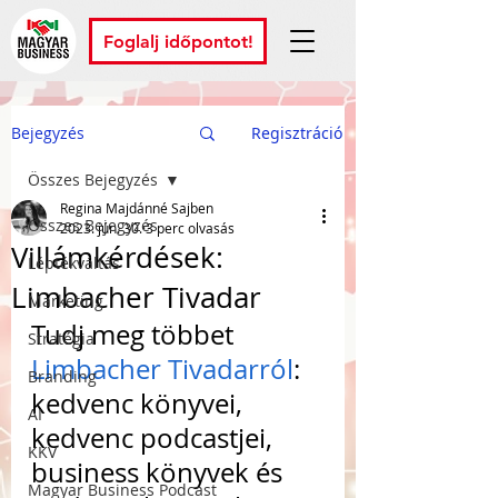
Foglalj időpontot!
Bejegyzés
Regisztráció
Összes Bejegyzés
Regina Majdánné Sajben
Összes Bejegyzés
2023. jún. 30.
3 perc olvasás
Villámkérdések:
Léptékváltás
Limbacher Tivadar
Marketing
Tudj meg többet 
Stratégia
Limbacher Tivadarról
: 
Branding
kedvenc könyvei, 
AI
kedvenc podcastjei, 
KKV
business könyvek és 
Magyar Business Podcast