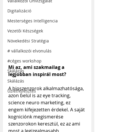
Vállalkozói Önvizsgálat
Digitalizáció
Mesterséges Intelligencia
Vezetői Készségek
Növekedési Stratégia
# vállalkozói elvonulás
#céges workshop
Mi az, ami szakmailag a 
Skálázás
legjobban inspirál most?
Skálázás
A bioszenzorok alkalmazhatósága, 
Üzletfejlesztés
azon belül is az eye tracking, 
science neuro marketing, ez 
engem kifejezetten érdekel. A saját 
kogniciónk megismerése 
szenzorokon keresztül, ez az ami 
most a legizgalmasabb.