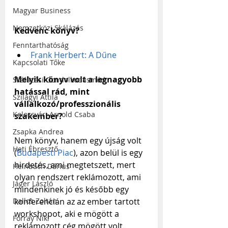
Magyar Business
Nemzetközi Skálázás
Kedvenc könyv?
Fenntarthatóság
Frank Herbert: A Dűne
Kapcsolati Tőke
Melyik könyv volt a legnagyobb 
Skálázási Gondolkodásmód
hatással rád, mint 
Szilágyi Attila
vállalkozó/professzionális 
Kolozsvári Arnold Csaba
szakember?
Zsapka Andrea
Nem könyv, hanem egy újság volt 
Heti Ébresztő
(
Budapesti Piac
), azon belül is egy 
hirdetés, ami megtetszett, mert 
Heinbach Dárius
olyan rendszert reklámozott, ami 
Jáger László
mindenkinek jó és később egy 
konferencián az az ember tartott 
Dallos Zoltán
workshopot, aki e mögött a 
Forray Niki
reklámozott cég mögött volt.