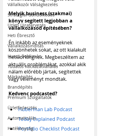
Vállalkozói Válságkezelés
Melyik business (szakmai) 
Stratégiai Gondolkodás
könyv segített legjobban a 
Üzleti Újratervezés
vállalkozásod építésében?
Heti Ébresztő
Én inkább az eseményeknek 
Vállalkozásindítás
köszönhetek sokat, az ott kialakult 
Huszti Boldizsár
networkingnek. Megbeszéltem az 
aktuális problémákat, azokkal akik 
Tudatos Kockázatvállalás
nálam előrébb jártak, segítettek 
Márkaépítés
vagy véleményt mondtak.
Brandépítés
Kedvenc podcasted?
Prémium Szolgáltatók
Üzletfejlesztés
Huberman Lab Podcast
Automatizálás
Today Explained Podcast
Portfolio Checklist Podcast
Hatékonyság