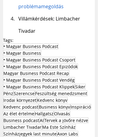
problémamegoldás
Villámkérdések: Limbacher 
Tivadar
Tags:
• Magyar Business Podcast
• Magyar Business
• Magyar Business Podcast Csoport
• Magyar Business Podcast Epizódok
Magyar Business Podcast Recap
• Magyar Business Podcast Vendég
• Magyar Business Podcast Klippek
Siker
Pénz
Szerencse
Feszültség menedzsment
Irodai környezet
Kedvenc könyv
Kedvenc podcast
Business könyv
Inspiráció
Az élet értelme
Hallgatsz
Olvasás
Business podcast
AI
Tervek a jövőre nézve
Limbacher Tivadar
Ma Este Színház
Színházjegyek last minute
Axon Labs