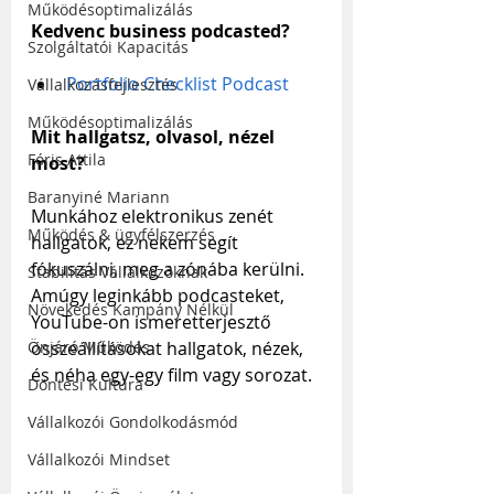
Működésoptimalizálás
Kedvenc business podcasted?
Szolgáltatói Kapacitás
Portfolio Checklist Podcast
Vállalkozásfejlesztés
Működésoptimalizálás
Mit hallgatsz, olvasol, nézel 
Fóris Attila
most?
Baranyiné Mariann
Munkához elektronikus zenét 
Működés & ügyfélszerzés
hallgatok, ez nekem segít 
fókuszálni, meg a zónába kerülni. 
Stabilitás Vállalkozóknak
Amúgy leginkább podcasteket, 
Növekedés Kampány Nélkül
YouTube-on ismeretterjesztő 
összeállításokat hallgatok, nézek, 
Önjáró Működés
és néha egy-egy film vagy sorozat.
Döntési Kultúra
Vállalkozói Gondolkodásmód
Vállalkozói Mindset