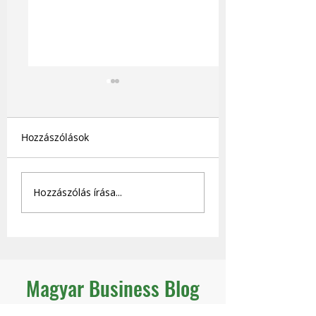
Hozzászólások
Miért húz vissza a régi
Mennyi nyereség
Hozzászólás írása...
rendszered?
adnál fel azért, 
legyen jövőd?
Magyar Business Blog