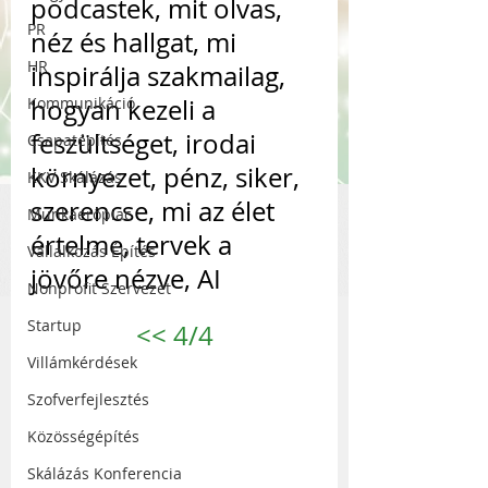
podcastek, mit olvas, 
PR
néz és hallgat, mi 
HR
inspirálja szakmailag, 
Kommunikáció
hogyan kezeli a 
feszültséget, irodai 
Csapatépítés
környezet, pénz, siker, 
KKV Skálázás
szerencse, mi az élet 
Munkaerőpiac
értelme, tervek a 
Vállalkozás Építés
jövőre nézve, AI
Nonprofit Szervezet
Startup
<<
 4/4
Villámkérdések
Szofverfejlesztés
Közösségépítés
Skálázás Konferencia