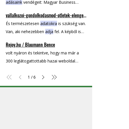
adásaink
vendégeit: Magyar Business
Podcast #103 - Domján Péter
vallalkozoi-gondolkodasmod-otletek-elengedese
És természetesen
adatokra
is szükség van.
Van, aki nehezebben
adja
fel. A képből is
jól látszik, hogy mikor
adja
fel az ember.
Rejoy.hu / Blaumann Bence
Az, hogy az
adott
ötletnek hanyadik
volt nyáron és tekintve, hogy ma már a
koncepcióját fogja kidobni az ember, az
300 leglátogattottabb hazai weboldal
csakis az attitűdtől függ
Add
meg
között vagyunk, minden
adat
magadnak a lehetőséget, hogy megtartsd
1
/
6
a győztes ötleteket, és selejtezd a
szörnyűeket.