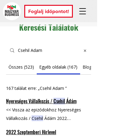
Foglalj időpontot!
Keresési Találatok
Összes (523)
Egyéb oldalak (167)
Blogbejegyzések (356)
167 találat erre: „Csehil Adam ”
Nyereséges Vállalkozás /
Csehil
Ádám
<< Vissza az epizódokhoz Nyereséges
Vállalkozás /
Csehil
Ádám 2022.
szeptember 1. "
Csehil
Ádám vagyok, a
2022 Szeptemberi Hirlevel
nyeresegesvallalkozas.hu alapítója.
Csehil