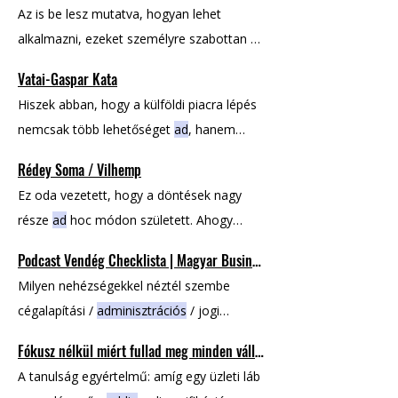
Az is be lesz mutatva, hogyan lehet
Ádám a neten
Csehil
Ádám.hu Facebook
alkalmazni, ezeket személyre szabottan az
LinkedIn Magyar Business Nyereséges
adott
vállalkozásra vetítve mérhető a siker
Vállalkozás a neten Honlap
Vatai-Gaspar Kata
minden szinten, hogyan azonosíthatók a
Hiszek abban, hogy a külföldi piacra lépés
szűk keresztmetszetek és, hogyan lehet
nemcsak több lehetőséget
ad
, hanem
prioritást
adni
: Szeptemberben is nagyon
egészen más gondolkodásmódot Ami
érdekes podcast vendégeink voltak, akikkel
Rédey Soma / Vilhemp
engem igazán visz előre: nem
adom
fel.
izgalmas témákat feszegettünk:
Csehil
Ez oda vezetett, hogy a döntések nagy
Addig
dolgozom, amíg el nem érjük az
része
ad
hoc módon született. Ahogy
eredményt .
Soma rámutatott: „Amíg nem
adod
át a
Podcast Vendég Checklista | Magyar Business
döntéseket,
addig
nem csapatod van,
Milyen nehézségekkel néztél szembe
hanem végrehajtóid.” De amíg nem
cégalapítási /
adminisztrációs
/ jogi
vállalod fel,
addig
mindig ugyanabba a
szempontok alapján? Milyen tanácsot
falba rohansz bele.” De amíg nem teszed
Fókusz nélkül miért fullad meg minden vállalkozói növekedés?
adnál
? Milyen tanácsot
adnál
egy kezdő
meg,
addig
nem leszel képes skálázni.
A tanulság egyértelmű: amíg egy üzleti láb
vállalkozónak? Milyen tanácsot
adnál
egy
Soma kiemeli: „A cég
addig
nő, ameddig a