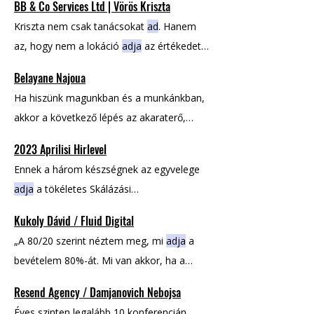
BB & Co Services Ltd | Vörös Kriszta
adóbevallásról
, letelepedésről
Kriszta nem csak tanácsokat
ad
. Hanem
az, hogy nem a lokáció
adja
az értékedet,
hanem a képességed, hogy a tudásod
Belayane Najoua
újrahasznosítsd. Ez a hozzáállás nemcsak
Ha hiszünk magunkban és a munkánkban,
személyes szinten fontos, hanem
akkor a következő lépés az akaraterő,
vállalkozói stabilitást is
ad
. Kriszta pedig
ad
.
hiszen ez
ad
igazán értelmet
Tudást, rendszert, fókuszt – és ami a
2023 Aprilisi Hirlevel
legfontosabb: jelenlétet. Ez
adja
meg nekik
Ennek a három készségnek az egyvelege
a szabadságot a költözésekhez,
adja
a tökéletes Skálázási
rugalmassághoz. De ez a szabadság nem
Gondolkodásmódot, amivel az ötletet Egy
Kukoly Dávid / Fluid Digital
mindig elég.
podcast
adásból
készítünk egy nyilvános
„A 80/20 szerint néztem meg, mi
adja
a
verziót és egy teljes videós változatot,
bevételem 80%-át. Mi van akkor, ha a
amit csak premium Egy
adást
tartalomgyártás nem
ad
energiát, hanem
feldarabolunk és készítünk belőle 15 - 30
Resend Agency / Damjanovich Nebojsa
elvesz? Ez
adja
meg, mikor kell elengedni
videó klipet, amit a Magyar Business
Éves szinten legalább 10 konferencián