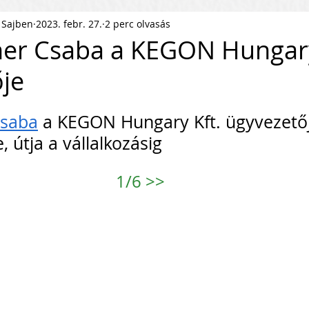
 Sajben
2023. febr. 27.
2 perc olvasás
ness Podcast
PR
HR
her Csaba a KEGON Hungary
je
pítés
KKV Skálázás
Munkaerőpiac
.
Csaba
 a KEGON Hungary Kft. ügyvezető
ofit Szervezet
Startup
, útja a vállalkozásig
1/6 
>>
ejlesztés
Közösségépítés
agyar Business
Nemzetközi Skálázás
lati Tőke
Skálázási Gondolkodásmód