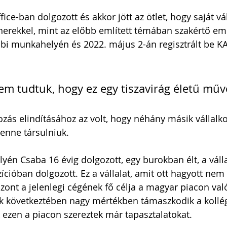
ce-ban dolgozott és akkor jött az ötlet, hogy saját vál
nerekkel, mint az előbb említett témában szakértő em
bi munkahelyén és 2022. május 2-án regisztrált be KA
m tudtuk, hogy ez egy tiszavirág életű műve
lkozás elindításához az volt, hogy néhány másik vállalk
enne társulniuk.
én Csaba 16 évig dolgozott, egy burokban élt, a válla
cióban dolgozott. Ez a vállalat, amit ott hagyott nem 
iszont a jelenlegi cégének fő célja a magyar piacon val
k következtében nagy mértékben támaszkodik a kollég
 ezen a piacon szereztek már tapasztalatokat.