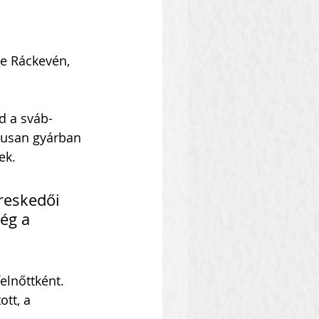
te Ráckevén, 
d a sváb-
ikusan gyárban 
ek.
reskedői 
ég a 
elnőttként. 
tt, a 