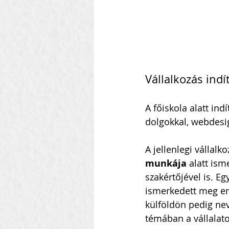
Vállalkozás indí
A főiskola alatt ind
dolgokkal, webdesig
A jellenlegi vállal
munkája
 alatt ism
szakértőjével is. E
ismerkedett meg em
külföldön pedig ne
témában a vállalato