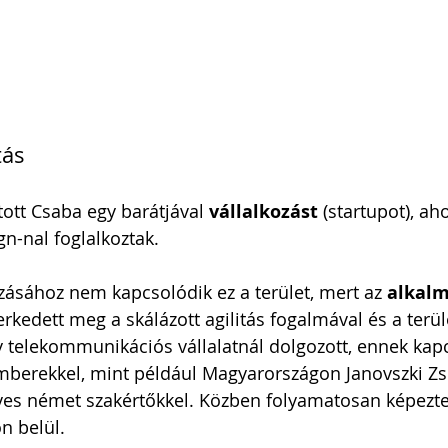
tás
ított Csaba egy barátjával 
vállalkozást
 (startupot), ah
n-nal foglalkoztak. 
kozásához nem kapcsolódik ez a terület, mert az 
alkalm
erkedett meg a skálázott agilitás fogalmával és a terü
gy telekommunikációs vállalatnál dolgozott, ennek kap
berekkel, mint például Magyarországon Janovszki Zso
ves német szakértőkkel. Közben folyamatosan képezt
n belül.