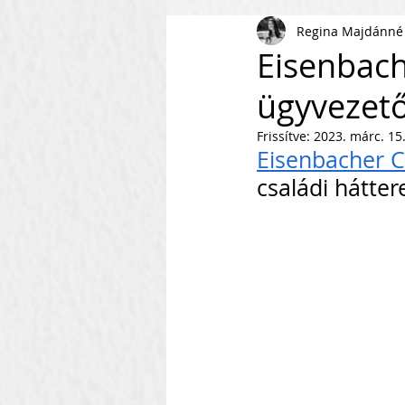
Regina Majdánné
AI
KKV
Magyar Busi
Eisenbac
ügyvezető
Kommunikáció
Csapaté
Frissítve:
2023. márc. 15
Eisenbacher 
Vállalkozás Építés
Nonpr
családi háttere
Villámkérdések
Szofverf
Skálázás Konferencia
M
Fenntarthatóság
Kapcso