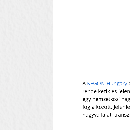
Szilágyi Attila
Kolozsvár
Heti Ébresztő
Heinbach
A 
KEGON Hungary
 
rendelkezik és jele
egy nemzetközi nagy
foglalkozott. Jelen
nagyvállalati trans