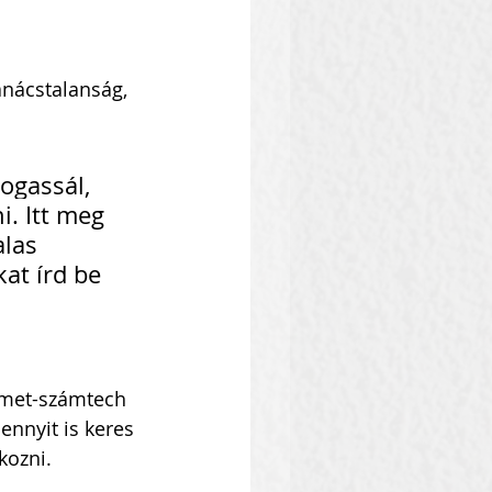
tanácstalanság, 
ogassál, 
i. Itt meg 
las 
kat írd be 
émet-számtech 
ennyit is keres 
kozni.