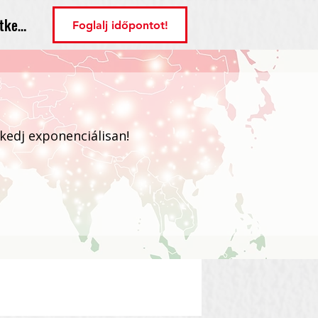
tkezés
Foglalj időpontot!
ekedj exponenciálisan!
Bejelentkezés / Regisztráció