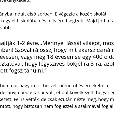
evékenykedett.
ányba indult első sorban. Elvégezte a középiskolát 
egy elit iskolában és le is érettségizett. Majd jött a 
ovább.
hajtják 1-2 évre…Mennyél lássál világot, mos
ben! Szóval rájössz, hogy mit akarsz csináln
 évesen, vagy még 18 évesen se egy 400 olda
koztatóval, hogy légyszíves bökjél rá 3-ra, azo
 ott fogsz tanulni.”
ben már nagyon jól beszélt németül és érdekelte a 
desanyja pedig tanár volt, ebből következett, hogy n
kezett. Fel is vették, de csak ezután nézte meg, hogy m
ntött, hogy biztosan nem fog ezzel a szakmával foglal