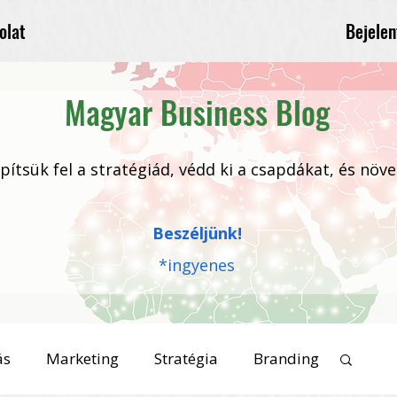
Bejelen
olat
Magyar Business Blog
 építsük fel a stratégiád, védd ki a csapdákat, és növ
Beszéljünk!
*ingyenes
ás
Marketing
Stratégia
Branding