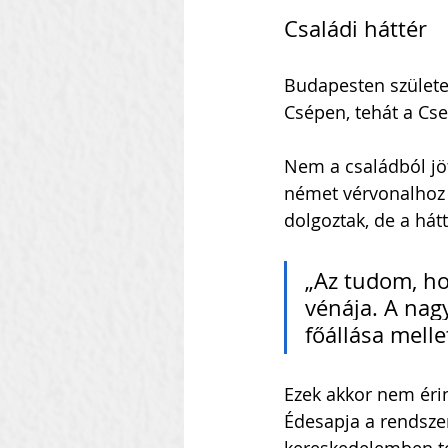
Családi háttér
Budapesten születet
Csépen, tehát a Cse
Nem a családból jöt
német vérvonalhoz t
dolgoztak, de a hát
„Az tudom, ho
vénája. A nag
főállása mellet
Ezek akkor nem érin
Édesapja a rendszerv