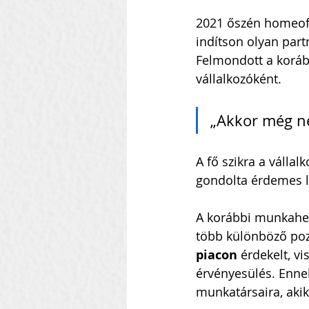
2021 őszén homeoffi
indítson olyan part
Felmondott a koráb
vállalkozóként.
„Akkor még ne
A fő szikra a válla
gondolta érdemes l
A korábbi munkahely
több különböző pozí
piacon
 érdekelt, v
érvényesülés. Enne
munkatársaira, akik