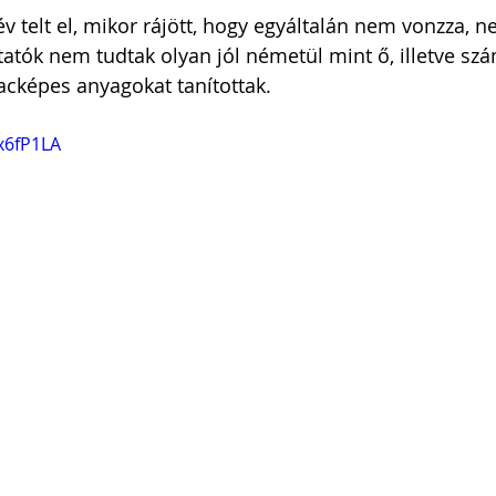
év telt el, mikor rájött, hogy egyáltalán nem vonzza, n
ktatók nem tudtak olyan jól németül mint ő, illetve sz
acképes anyagokat tanítottak.
xx6fP1LA