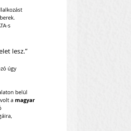
lalkozást 
berek. 
TA-s 
let lesz.”
ozó úgy 
laton belül 
volt a 
magyar 
ó 
áira, 