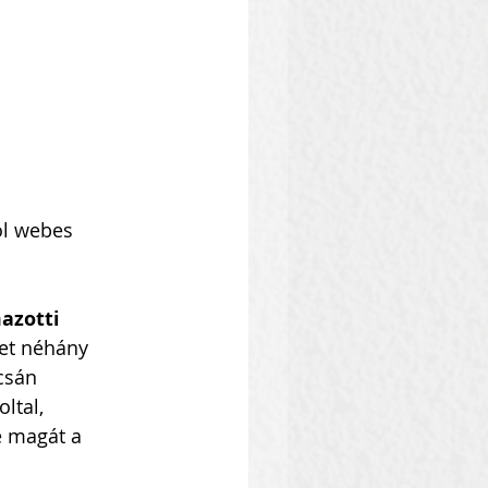
ol webes 
azotti 
let néhány 
csán 
ltal, 
e magát a 