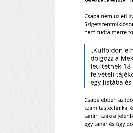
kereskedelemben t
Csaba nem üzleti ir
Szigetszentmiklóson 
nem tudta merre t
„Külföldön el
dolgozz a Meki
leültetnek 18
felvételi tájé
egy listába és
Csaba ebben az idő
számítástechnika, é
tanári szakra jelent
egy tanár és úgy dö