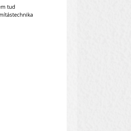
em tud 
ámítástechnika 