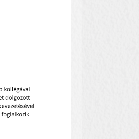
b kollégával 
t dolgozott 
bevezetésével 
foglalkozik 