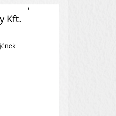
 Kft.
jének 