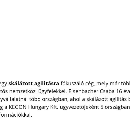
i Arnold Csaba
Zsapka Andrea
 Dárius
egy 
skálázott agilitásra
 fókuszáló cég, mely már töb
ntős nemzetközi ügyfelekkel. Eisenbacher Csaba 16 éve
vállalatnál több országban, ahol a skálázott agilitás 
leg a KEGON Hungary Kft. ügyvezetőjeként 5 országban 
zformációkkal.