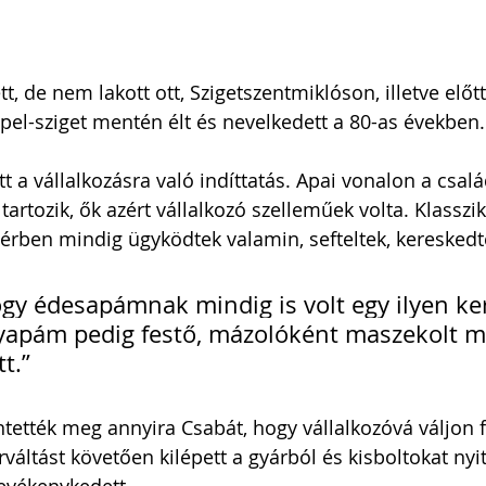
t, de nem lakott ott, Szigetszentmiklóson, illetve előt
pel-sziget mentén élt és nevelkedett a 80-as években.
t a vállalkozásra való indíttatás. Apai vonalon a csalá
artozik, ők azért vállalkozó szelleműek volta. Klassz
térben mindig ügyködtek valamin, sefteltek, kereskedt
gy édesapámnak mindig is volt egy ilyen ke
yapám pedig festő, mázolóként maszekolt m
t.”
tették meg annyira Csabát, hogy vállalkozóvá váljon f
áltást követően kilépett a gyárból és kisboltokat nyito