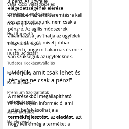
a pénz. Az ügyfelek 
Vállalkozói Válságkezelés
elégedettségének elérése 
Stratégiai Gondolkodás
érdekében az értékteremtésre kell 
összpontosítanunk, nem csak a 
Üzleti Újratervezés
pénzre. Az agilis módszerek 
Heti Ébresztő
alkalmazása javíthatja az ügyfelek 
elégedettségét, mivel jobban 
Vállalkozásindítás
megérti, hogy mit akarnak és mire 
Huszti Boldizsár
van szükségük az ügyfeleknek.
Tudatos Kockázatvállalás
„Mérjük, amit csak lehet és 
Márkaépítés
tényleg ne csak a pénz!”
Brandépítés
Prémium Szolgáltatók
A mérésekből megállapítható 
Üzletfejlesztés
minden olyan információ, ami 
aztán befolyásolhatja a 
Automatizálás
termékfejlesztést
, az 
eladást
, azt 
Hatékonyság
hogy kell e még a terméket a 