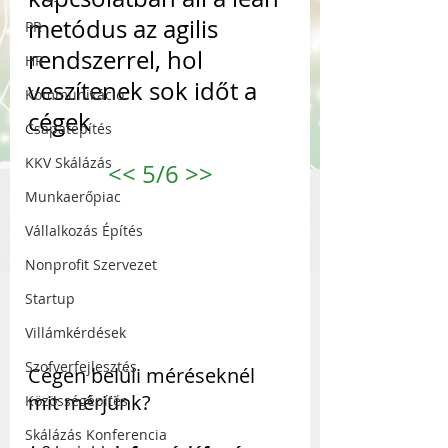
metódus az agilis 
PR
rendszerrel, hol 
HR
veszítenek sok időt a 
Kommunikáció
cégek
Csapatépítés
KKV Skálázás
<<
 5/6 
>>
Munkaerőpiac
Vállalkozás Építés
Nonprofit Szervezet
Startup
Villámkérdések
Szofverfejlesztés
Cégen belüli méréseknél 
mit mérjünk?
Közösségépítés
Skálázás Konferencia