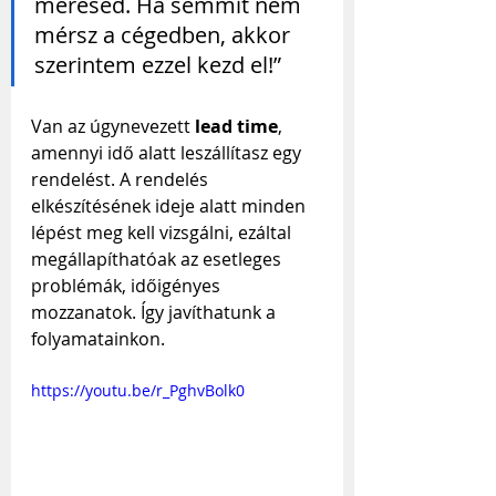
mérésed. Ha semmit nem 
mérsz a cégedben, akkor 
szerintem ezzel kezd el!”
Van az úgynevezett 
lead time
, 
amennyi idő alatt leszállítasz egy 
rendelést. A rendelés 
elkészítésének ideje alatt minden 
lépést meg kell vizsgálni, ezáltal 
megállapíthatóak az esetleges 
problémák, időigényes 
mozzanatok. Így javíthatunk a 
folyamatainkon.
https://youtu.be/r_PghvBolk0