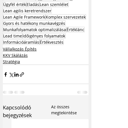
Ügyfél érték
Eladás
Lean szemlélet
Lean agilis keretrendszer
Lean Agile Framework
Komplex szervezetek
Gyors és hatékony munkavégzés
Munkafolyamatok optimalizálása
Értéklánc
Lead time
Időigényes folyamatok
Információáramlás
Értékvesztés
Vállalkozás Építés
KKV Skálázás
Stratégia
Kapcsolódó
Az összes
megtekintése
bejegyzések