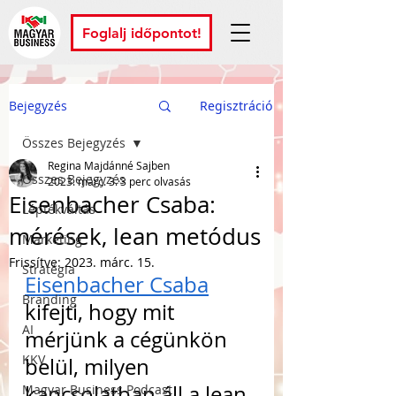
Foglalj időpontot!
Bejegyzés
Regisztráció
Összes Bejegyzés
Regina Majdánné Sajben
Összes Bejegyzés
2023. márc. 3.
3 perc olvasás
Eisenbacher Csaba:
Léptékváltás
mérések, lean metódus
Marketing
Frissítve:
2023. márc. 15.
Stratégia
Eisenbacher Csaba
Branding
kifejti, hogy mit 
AI
mérjünk a cégünkön 
KKV
belül, milyen 
kapcsolatban áll a lean 
Magyar Business Podcast