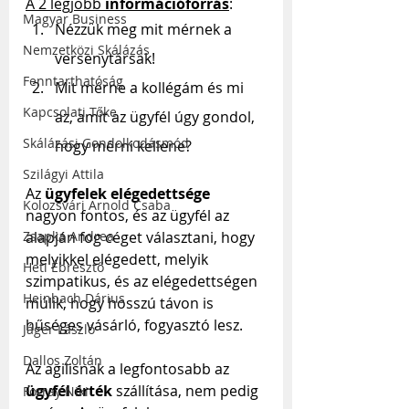
A 2 legjobb 
információforrás
:
Magyar Business
Nézzük meg mit mérnek a 
Nemzetközi Skálázás
versenytársak!
Fenntarthatóság
Mit mérne a kollégám és mi 
Kapcsolati Tőke
az, amit az ügyfél úgy gondol, 
Skálázási Gondolkodásmód
hogy mérni kellene?
Szilágyi Attila
Az 
ügyfelek elégedettsége 
Kolozsvári Arnold Csaba
nagyon fontos, és az ügyfél az 
alapján fog céget választani, hogy 
Zsapka Andrea
melyikkel elégedett, melyik 
Heti Ébresztő
szimpatikus, és az elégedettségen 
Heinbach Dárius
múlik, hogy hosszú távon is 
hűséges vásárló, fogyasztó lesz.
Jáger László
Dallos Zoltán
Az agilisnak a legfontosabb az 
ügyfél érték
 szállítása, nem pedig 
Forray Niki