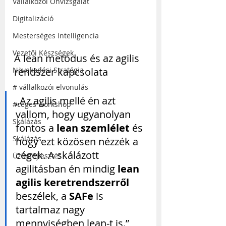
Vállalkozói Önvizsgálat
Digitalizáció
Mesterséges Intelligencia
Vezetői Készségek
A lean metódus és az agilis 
Növekedési Stratégia
rendszer kapcsolata
# vállalkozói elvonulás
„Az agilis mellé én azt 
#céges workshop
vallom, hogy ugyanolyan 
Skálázás
fontos a 
lean szemlélet
 és 
Skálázás
hogy ezt közösen nézzék a 
cégek. A skálázott 
Üzletfejlesztés
agilitásban én mindig 
lean 
agilis keretrendszerről
beszélek, a 
SAFe
 is 
tartalmaz nagy 
mennyiségben lean-t is.”