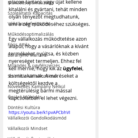
piacon tartani, vagy újat kellene 
Működésoptimalizálás
kitalálni és gyártani, tehát minden 
Szolgáltatói Kapacitás
olyan tényezőt megtudhatunk, 
ami a cég működéséhez szükséges.
Vállalkozásfejlesztés
Működésoptimalizálás
Egy vállalkozás működtetése azon 
Fóris Attila
alapul, hogy a vásárlóknak a kívánt 
termékeket nyújtsa, és közben 
Baranyiné Mariann
nyereséget termeljen. Ehhez fel 
Működés & ügyfélszerzés
kell mérnie, hogy kik az 
ügyfelei
, 
és mit akarnak. A méréseket a 
Stabilitás Vállalkozóknak
költségektől kezdve a 
Növekedés Kampány Nélkül
megtérülésig bármi mással 
Önjáró Működés
kapcsolatban el lehet végezni.
Döntési Kultúra
https://youtu.be/k1pvAPCbhVI
Vállalkozói Gondolkodásmód
Vállalkozói Mindset