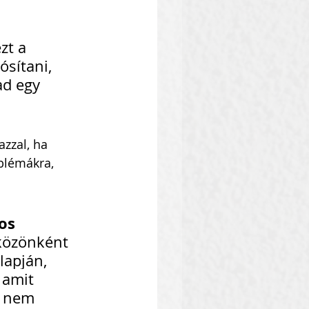
zt a 
sítani, 
ad egy 
azzal, ha 
blémákra, 
os 
őközönként 
lapján, 
 amit 
y nem 