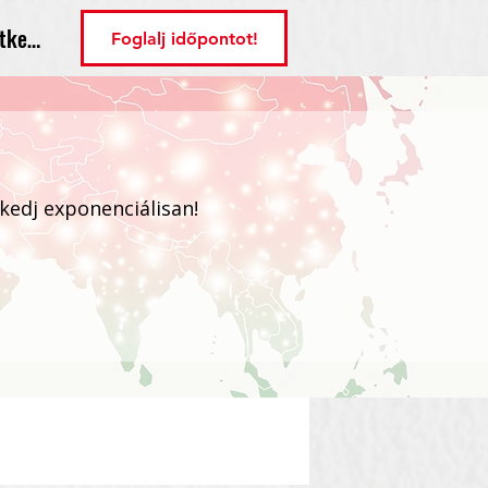
tkezés
Foglalj időpontot!
ekedj exponenciálisan!
Bejelentkezés / Regisztráció