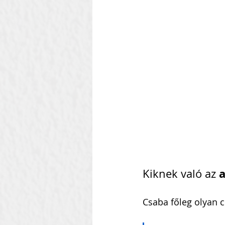
Szilágyi Attila
Kolozsvár
Heti Ébresztő
Heinbach
a
Kiknek való az 
Csaba főleg olyan c