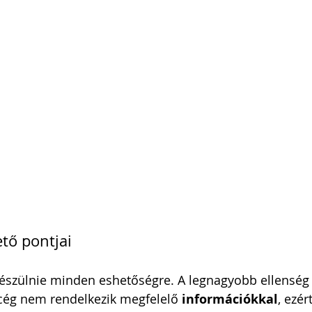
tő pontjai
készülnie minden eshetőségre. A legnagyobb ellenség 
 cég nem rendelkezik megfelelő 
információkkal
, ezér