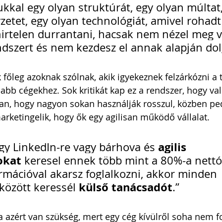
kal egy olyan struktúrát, egy olyan múltat,
etet, egy olyan technológiát, amivel rohadt 
hirtelen durrantani, hacsak nem nézel meg v
endszert és nem kezdesz el annak alapján dol
k
 főleg azoknak szólnak, akik igyekeznek felzárkózni a 
abb cégekhez. Sok kritikát kap ez a rendszer, hogy v
van, hogy nagyon sokan használják rosszul, közben ped
rketingelik, hogy ők egy agilisan működő vállalat.
agilis 
gy LinkedIn-re vagy bárhova és 
okat
 keresel ennek több mint a 80%-a nett
ormációval akarsz foglalkozni, akkor minden 
külső tanácsadót
özött keressél 
.”
 azért van szükség, mert egy cég kívülről soha nem f