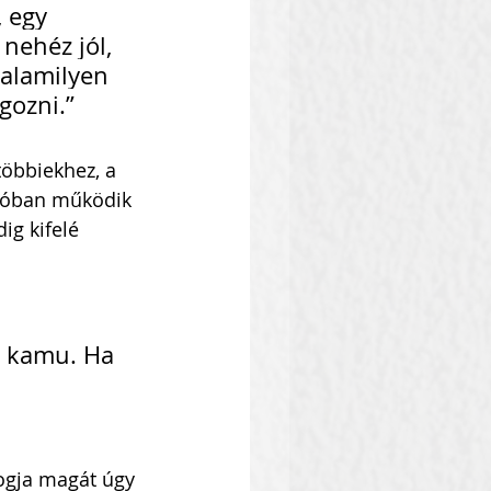
 egy 
nehéz jól, 
alamilyen 
gozni.”
többiekhez, a 
alóban működik 
ig kifelé 
ó kamu. Ha 
ogja magát úgy 