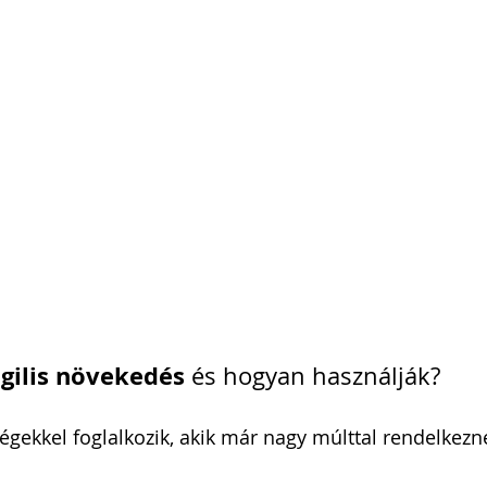
i Arnold Csaba
Zsapka Andrea
 Dárius
gilis növekedés
 és hogyan használják?
égekkel foglalkozik, akik már nagy múlttal rendelkezn