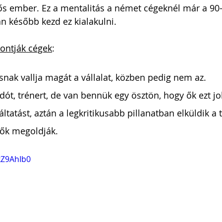
sős ember. Ez a mentalitás a német cégeknél már a 90
an később kezd ez kialakulni.
rontják cégek
:
snak vallja magát a vállalat, közben pedig nem az.
ót, trénert, de van bennük egy ösztön, hogy ők ezt jo
gáltatást, aztán a legkritikusabb pillanatban elküldik a
ők megoldják.
kZ9AhIb0