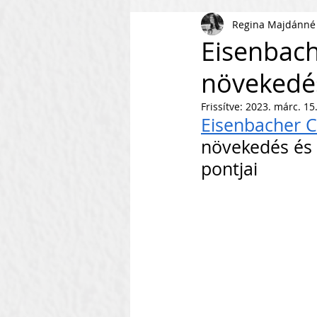
Regina Majdánné
AI
KKV
Magyar Busi
Eisenbach
növekedé
Kommunikáció
Csapaté
Frissítve:
2023. márc. 15
Eisenbacher C
Vállalkozás Építés
Nonpr
növekedés és 
pontjai
Villámkérdések
Szofverf
Skálázás Konferencia
M
Fenntarthatóság
Kapcso