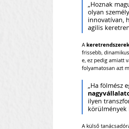
„Hoznak maguk
olyan személyz
innovatívan, 
agilis keretr
A 
keretrendszere
frissebb, dinamikus
e, ez pedig amiatt 
folyamatosan azt ma
„Ha fölmész e
nagyvállalat
ilyen transzf
körülmények k
A külső tanácsadóra