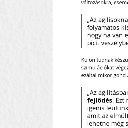
változásokra, esemé
„Az agilisokna
folyamatos kís
hogy ha van e
picit veszélyb
Külön tudnak készü
szimulációkat végez
ezáltal mikor gond 
„Az agilitásba
fejlődés
. Ezt
igenis leülün
amit az elmúl
lehetne még s