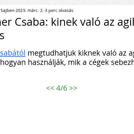
 Sajben
2023. márc. 2.
3 perc olvasás
ness Podcast
PR
HR
er Csaba: kinek való az agil
s
pítés
KKV Skálázás
Munkaerőpiac
.
sabától
 megtudhatjuk kiknek való az ag
ofit Szervezet
Startup
hogyan használják, mik a cégek sebez
ejlesztés
Közösségépítés
<<
 4/6 
>>
agyar Business
Nemzetközi Skálázás
lati Tőke
Skálázási Gondolkodásmód