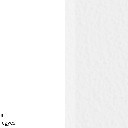
a 
t egyes 