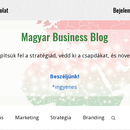
Bejelen
olat
Magyar Business Blog
 építsük fel a stratégiád, védd ki a csapdákat, és növ
Beszéljünk!
*ingyenes
ás
Marketing
Stratégia
Branding