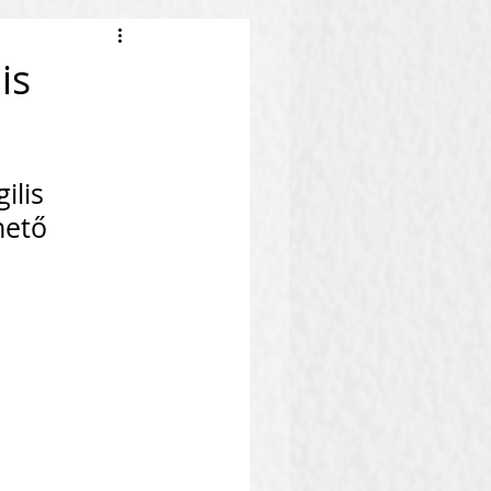
is
ilis 
hető 