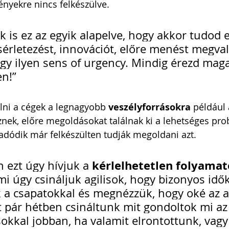
nyekre nincs felkészülve. 
k is ez az egyik alapelve, hogy akkor tudod e
érletezést, innovációt, előre menést megvaló
gy ilyen sens of urgency. Mindig érezd mag
en!”
lni a cégek a legnagyobb 
veszélyforrásokra
 például 
nek, előre megoldásokat találnak ki a lehetséges pro
adódik már felkészülten tudják megoldani azt.
kérlelhetetlen folyamat
n ezt úgy hívjuk a 
 mi úgy csináljuk agilisok, hogy bizonyos id
k a csapatokkal és megnézzük, hogy oké az a
t pár hétben csináltunk mit gondoltok mi az
okkal jobban, ha valamit elrontottunk, vag