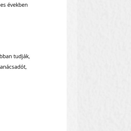
-es években 
bban tudják, 
 tanácsadót, 