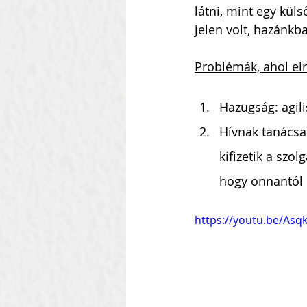
látni, mint egy kül
jelen volt, hazánkb
Problémák, ahol el
Hazugság: agili
Hívnak tanácsad
kifizetik a szol
hogy onnantól 
https://youtu.be/Asq