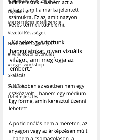
Vállalkozói Önvizsgálat
lufit kerestek – hanem azt a 
világot, amit a márka jelentett 
Digitalizáció
számukra. Ez az, amit nagyon 
Mesterséges Intelligencia
kevés termék tud elérni.
Vezetői Készségek
„Képeket gyártottunk, 
Növekedési Stratégia
hangulatokat, olyan vizuális 
# vállalkozói elvonulás
világot, ami megfogja az 
#céges workshop
embert.”
Skálázás
A lufi ebben az esetben nem egy 
Skálázás
eszköz volt – hanem egy médium. 
Üzletfejlesztés
Egy forma, amin keresztül üzenni 
lehetett. 
A pozicionálás nem a méreten, az 
anyagon vagy az árképzésen múlt 
– hanem a csomagoláson, a 