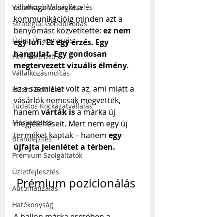
csomagoláson át a 
Vállalkozói Válságkezelés
kommunikációig minden azt a 
Stratégiai Gondolkodás
benyomást közvetítette: 
ez nem 
Üzleti Újratervezés
egy lufi. Ez egy érzés. Egy 
hangulat. Egy gondosan 
Heti Ébresztő
megtervezett vizuális élmény.
Vállalkozásindítás
Ez a szemlélet volt az, ami miatt a 
Huszti Boldizsár
vásárlók nemcsak megvették, 
Tudatos Kockázatvállalás
hanem 
várták is
 a márka új 
Márkaépítés
megjelenéseit. Mert nem egy új 
terméket kaptak – hanem 
egy 
Brandépítés
újfajta jelenlétet a térben.
Prémium Szolgáltatók
Üzletfejlesztés
 Prémium pozicionálás
Automatizálás
Hatékonyság
A ballon márka esetében a 