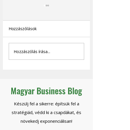
Hozzászólások
Hogyan lesz önjáró a
Mihez kezd egy
Hozzászólás írása...
céged - és mikor
stratégiai vezető,
engedheted el
eltűnik a beszállí
biztonsággal a
kontrollt?
Magyar Business Blog
Készülj fel a sikerre: építsük fel a
stratégiád, védd ki a csapdákat, és
növekedj exponenciálisan!