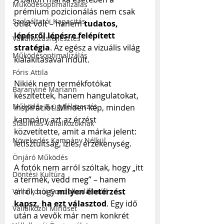
Működésoptimalizálás
prémium pozicionálás nem csak 
Szolgáltatói Kapacitás
ötlet volt – hanem 
tudatos, 
lépésről lépésre felépített 
Vállalkozásfejlesztés
stratégia
. Az egész a vizuális világ 
Működésoptimalizálás
kialakításával indult. 
Fóris Attila
Nikiék nem termékfotókat 
Baranyiné Mariann
készítettek, hanem hangulatokat, 
Működés & ügyfélszerzés
inspirációt. Minden kép, minden 
kampány azt az érzést 
Stabilitás Vállalkozóknak
közvetítette, amit a márka jelent: 
Növekedés Kampány Nélkül
letisztultság, ízlés, érzékenység.
Önjáró Működés
A fotók nem arról szóltak, hogy „itt 
Döntési Kultúra
a termék, vedd meg” – hanem 
arról, hogy 
milyen életérzést 
Vállalkozói Gondolkodásmód
kapsz, ha ezt választod
. Egy idő 
Vállalkozói Mindset
után a vevők már nem konkrét 