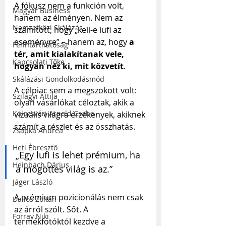
A fókusz nem a funkción volt, 
Magyar Business
hanem az élményen. Nem az 
Nemzetközi Skálázás
számított, hogy „kell-e lufi az 
eseményre” – hanem az, hogy 
a 
Fenntarthatóság
tér, amit kialakítanak vele, 
Kapcsolati Tőke
hogyan néz ki, mit közvetít
. 
Skálázási Gondolkodásmód
A célpiac sem a megszokott volt: 
Szilágyi Attila
olyan vásárlókat céloztak, akik a 
Kolozsvári Arnold Csaba
vizuális világra érzékenyek, akiknek 
számít a részlet és az összhatás.
Zsapka Andrea
Heti Ébresztő
„Egy lufi is lehet prémium, ha 
Heinbach Dárius
a mögöttes világ is az.”
Jáger László
A prémium pozicionálás nem csak 
Dallos Zoltán
az árról szólt. Sőt. A 
Forray Niki
termékfotóktól kezdve a 