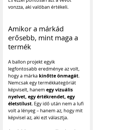
És ezzel pontosan azt a vevőt 
vonzza, aki valóban értékeli.
Amikor a márkád 
erősebb, mint maga a 
termék
A ballon projekt egyik 
legfontosabb eredménye az volt, 
hogy a márka 
kinőtte önmagát
. 
Nemcsak egy termékkategóriát 
képviselt, hanem 
egy vizuális 
nyelvet, egy értékrendet, egy 
életstílust
. Egy idő után nem a lufi 
volt a lényeg – hanem az, hogy mit 
képvisel az, aki ezt választja.