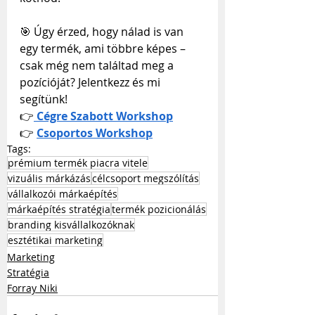
🎯 Úgy érzed, hogy nálad is van 
egy termék, ami többre képes – 
csak még nem találtad meg a 
pozícióját? Jelentkezz és mi 
segítünk!
👉
Cégre Szabott Workshop
👉 
Csoportos Workshop
Tags:
prémium termék piacra vitele
vizuális márkázás
célcsoport megszólítás
vállalkozói márkaépítés
márkaépítés stratégia
termék pozicionálás
branding kisvállalkozóknak
esztétikai marketing
Marketing
Stratégia
Forray Niki