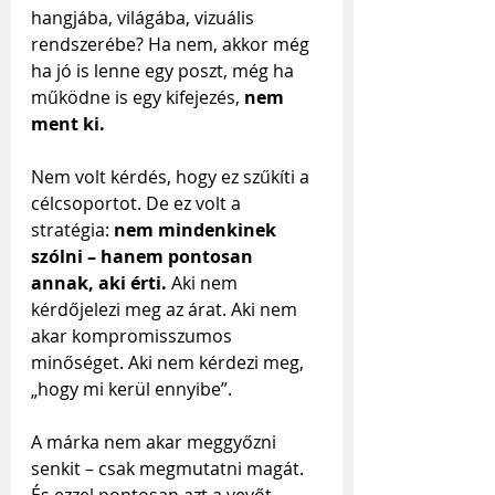
hangjába, világába, vizuális 
rendszerébe? Ha nem, akkor még 
ha jó is lenne egy poszt, még ha 
működne is egy kifejezés, 
nem 
ment ki.
Nem volt kérdés, hogy ez szűkíti a 
célcsoportot. De ez volt a 
stratégia: 
nem mindenkinek 
szólni – hanem pontosan 
annak, aki érti.
 Aki nem 
kérdőjelezi meg az árat. Aki nem 
akar kompromisszumos 
minőséget. Aki nem kérdezi meg, 
„hogy mi kerül ennyibe”.
A márka nem akar meggyőzni 
senkit – csak megmutatni magát. 