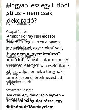
Hogyan lesz egy lufiból 
PR
stílus – nem csak 
HR
dekoráció?
Kommunikáció
Csapatépítés
Amikor Forray Niki először 
KKV Skálázás
elkezdett foglalkozni a ballon 
termékkörrel, egyértelmű volt, 
Munkaerőpiac
hogy 
nem a „gyerekzsúros”, 
Vállalkozás Építés
olcsó lufi
 irányába akar menni. A 
Nonprofit Szervezet
cél az volt, hogy olyan esztétikát és 
stílust adjon ennek a tárgynak, 
Startup
ami teljesen új értelmezést ad 
Villámkérdések
neki. 
Szofverfejlesztés
Ne csak egy dekoráció legyen – 
Közösségépítés
hanem 
a hangulat része, egy 
kifinomult látványelem
.
Skálázás Konferencia