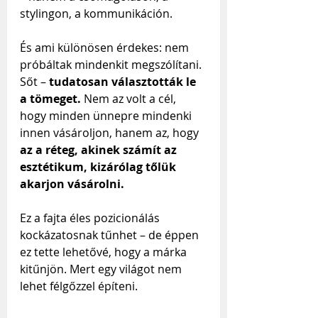
stylingon, a kommunikáción.
És ami különösen érdekes: nem 
próbáltak mindenkit megszólítani. 
Sőt – 
tudatosan választották le 
a tömeget.
 Nem az volt a cél, 
hogy minden ünnepre mindenki 
innen vásároljon, hanem az, hogy 
az a réteg, akinek számít az 
esztétikum, kizárólag tőlük 
akarjon vásárolni.
Ez a fajta éles pozicionálás 
kockázatosnak tűnhet – de éppen 
ez tette lehetővé, hogy a márka 
kitűnjön. Mert egy világot nem 
lehet félgőzzel építeni.