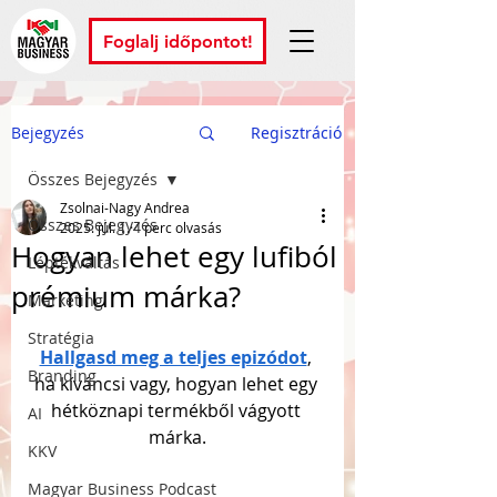
Foglalj időpontot!
Bejegyzés
Regisztráció
Összes Bejegyzés
Zsolnai-Nagy Andrea
Összes Bejegyzés
2025. júl. 1.
4 perc olvasás
Hogyan lehet egy lufiból
Léptékváltás
prémium márka?
Marketing
Stratégia
Hallgasd meg a teljes epizódot
, 
Branding
ha kíváncsi vagy, hogyan lehet egy 
hétköznapi termékből vágyott 
AI
márka.
KKV
Magyar Business Podcast