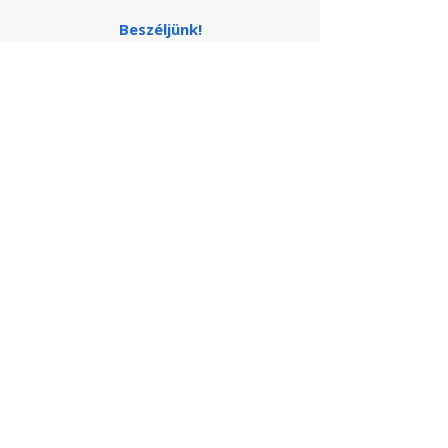
Beszéljünk!
*ingyenes