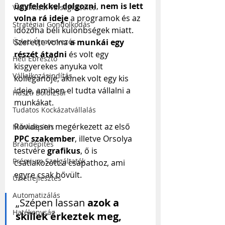
ügyfelekkel dolgozni
, 
nem is lett 
Vállalkozói Válságkezelés
volna rá ideje
 a programok és az 
Stratégiai Gondolkodás
időzóna béli különbségek miatt. 
Üzleti Újratervezés
Szerette volna 
a munkái egy 
részét átadni 
és volt egy 
Heti Ébresztő
kisgyerekes anyuka volt 
Vállalkozásindítás
kolléganője, akinek volt egy kis 
ideje, amiben el tudta vállalni a 
Huszti Boldizsár
munkákat.
Tudatos Kockázatvállalás
Rövidesen megérkezett az első 
Márkaépítés
PPC szakember
, illetve Orsolya 
Brandépítés
testvére 
grafikus
, ő is 
Prémium Szolgáltatók
csatlakozott a csapathoz, ami 
egyre csak bővült.
Üzletfejlesztés
Automatizálás
„Szépen lassan 
azok a 
Hatékonyság
skillek érkeztek meg, 