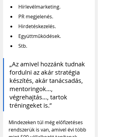
Hírlevélmarketing.
PR megjelenés.
Hirdetéskezelés.
Együttműködések.
Stb.
„Az amivel hozzánk tudnak 
fordulni az akár stratégia 
készítés, akár tanácsadás, 
mentoringok…, 
végrehajtás…, tartok 
tréningeket is.”
Mindezeken túl még előfizetéses 
rendszerük is van, amivel évi több 
mint 500 vállalkozót tanítanak 