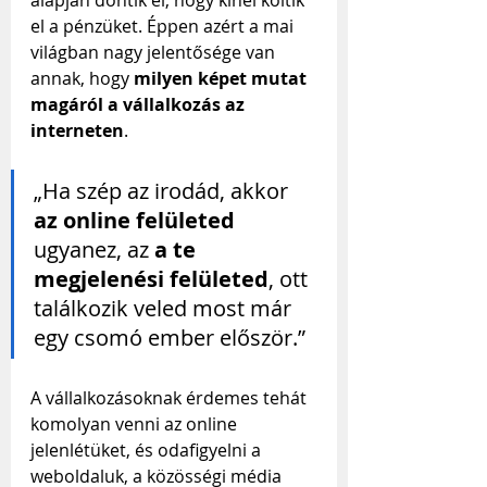
alapján döntik el, hogy kinél költik 
el a pénzüket. Éppen azért a mai 
világban nagy jelentősége van 
annak, hogy 
milyen képet mutat 
magáról a vállalkozás az 
interneten
.
„Ha szép az irodád, akkor 
az online felületed
ugyanez, az 
a te 
megjelenési felületed
, ott 
találkozik veled most már 
egy csomó ember először.”
A vállalkozásoknak érdemes tehát 
komolyan venni az online 
jelenlétüket, és odafigyelni a 
weboldaluk, a közösségi média 