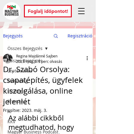
Foglalj időpontot!
Bejegyzés
Regisztráció
Összes Bejegyzés
Regina Majdánné Sajben
Összes Bejegyzés
2023. máj. 2.
3 perc olvasás
Dr. Szabó Orsolya:
Léptékváltás
csapatépítés, ügyfelek
Marketing
kiszolgálása, online
Stratégia
jelenlét
Branding
Frissítve:
2023. máj. 3.
AI
Az alábbi cikkből 
KKV
megtudhatod, hogy 
Magyar Business Podcast