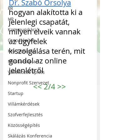
Dr. Szabó Orsolya
PR
hogyan alakította ki a 
HR
jelenlegi csapatát, 
Kommunikáció
milyen elveik vannak 
az ügyfelek 
Csapatépítés
kiszolgálása terén, mit 
KKV Skálázás
gondol az online 
Munkaerőpiac
jelenlétről
Vállalkozás Építés
Nonprofit Szervezet
<<
 2/4 
>>
Startup
Villámkérdések
Szofverfejlesztés
Közösségépítés
Skálázás Konferencia