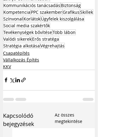
Kommunikációs tanácsadás
Biztonság
Kompetencia
PPC szakember
Grafikus
Skillek
Színvonal
Korlátok
Ügyfelek kiszolgálása
Social media szakértők
Tevékenységek bővítése
Több lábon
Valódi sikerek
Erős stratéga
Stratégia alkotása
Végrehajtás
Csapatépítés
Vállalkozás Építés
KKV
Kapcsolódó
Az összes
megtekintése
bejegyzések