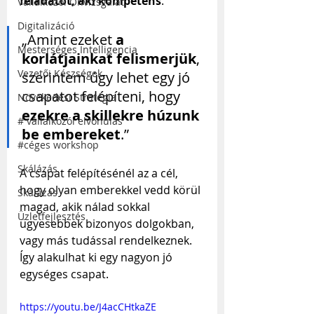
feladatot, aki kompetens
.
Vállalkozói Önvizsgálat
Digitalizáció
„Amint ezeket 
a 
Mesterséges Intelligencia
korlátjainkat felismerjük
, 
Vezetői Készségek
szerintem úgy lehet egy jó 
csapatot felépíteni, hogy 
Növekedési Stratégia
ezekre a skillekre húzunk 
# vállalkozói elvonulás
be embereket
.”
#céges workshop
Skálázás
A csapat felépítésénél az a cél, 
hogy olyan emberekkel vedd körül 
Skálázás
magad, akik nálad sokkal 
Üzletfejlesztés
ügyesebbek bizonyos dolgokban, 
vagy más tudással rendelkeznek. 
Így alakulhat ki egy nagyon jó 
egységes csapat.
https://youtu.be/J4acCHtkaZE