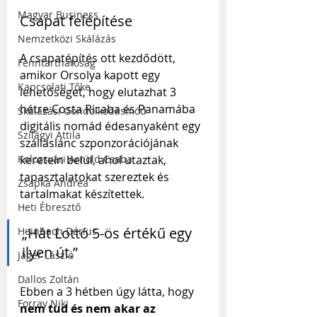
Magyar Business
Csapat felépítése
Nemzetközi Skálázás
A csapatépítés ott kezdődött, 
Fenntarthatóság
amikor Orsolya kapott egy 
Kapcsolati Tőke
lehetőséget, hogy elutazhat 3 
hétre Costa Ricaba és Panamába 
Skálázási Gondolkodásmód
digitális nomád édesanyaként egy 
Szilágyi Attila
szálláslánc szponzorációjának 
Kolozsvári Arnold Csaba
keretein belül, ahol utaztak, 
tapasztalatokat szereztek és 
Zsapka Andrea
tartalmakat készítettek. 
Heti Ébresztő
„Hát Lottó 5-ös értékű egy 
Heinbach Dárius
ilyen út.”
Jáger László
Dallos Zoltán
Ebben a 3 hétben úgy látta, hogy 
Forray Niki
nem tud és nem akar az 