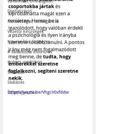
Vállalkozói Önvizsgálat
csoportokba jártak
 és 
Digitalizáció
kipróbálhatta magát ezen a 
területen. Hamar be is 
Mesterséges Intelligencia
igazolódott, hogy valóban érdekli 
Vezetői Készségek
a pszichológia és ilyen irányba 
Növekedési Stratégia
szeretne tovább tanulni. A pontos 
irány még nem fogalmazódott 
# vállalkozói elvonulás
meg benne, de 
tudta, hogy 
#céges workshop
emberekkel szeretne 
foglalkozni, segíteni szeretne 
Skálázás
nekik
.
Skálázás
https://youtu.be/VhgcV0xfddw
Üzletfejlesztés