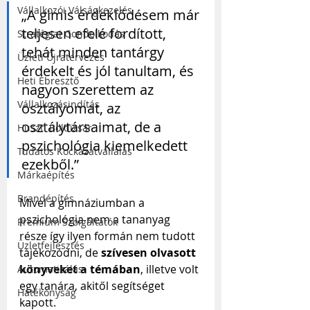
Vállalkozói Válságkezelés
„A gimis érdeklődésem már 
teljesen efelé fordított, 
Stratégiai Gondolkodás
tehát minden tantárgy 
Üzleti Újratervezés
érdekelt és jól tanultam, és 
Heti Ébresztő
nagyon szerettem az 
Vállalkozásindítás
osztályomat, az 
osztálytársaimat, de a 
Huszti Boldizsár
pszichológia kiemelkedett 
Tudatos Kockázatvállalás
ezekből.”
Márkaépítés
Brandépítés
Mivel a gimnáziumban a 
pszichológia nem a tananyag 
Prémium Szolgáltatók
része így ilyen formán nem tudott 
Üzletfejlesztés
tájékozódni, de 
szívesen olvasott 
könyveket a témában
, illetve volt 
Automatizálás
egy tanára, akitől segítséget 
Hatékonyság
kapott.