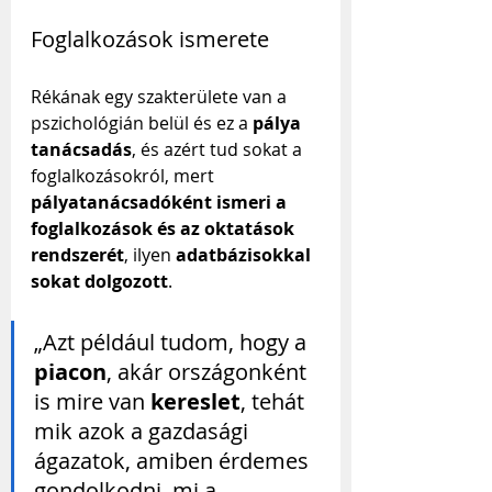
Foglalkozások ismerete
Rékának egy szakterülete van a 
pszichológián belül és ez a 
pálya 
tanácsadás
, és azért tud sokat a 
foglalkozásokról, mert 
pályatanácsadóként ismeri a 
foglalkozások és az oktatások 
rendszerét
, ilyen 
adatbázisokkal 
sokat dolgozott
.
„Azt például tudom, hogy a 
piacon
, akár országonként 
is mire van 
kereslet
, tehát 
mik azok a gazdasági 
ágazatok, amiben érdemes 
gondolkodni, mi a 