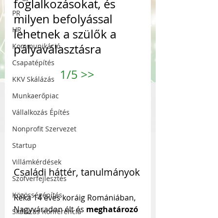
foglalkozásokat, és 
PR
milyen befolyással 
HR
lehetnek a szülők a 
Kommunikáció
pályaválasztásra
Csapatépítés
1/5 
>>
KKV Skálázás
Munkaerőpiac
Vállalkozás Építés
Nonprofit Szervezet
Startup
Villámkérdések
Családi háttér, tanulmányok
Szofverfejlesztés
Közösségépítés
Réka 14 éves koráig Romániában, 
Nagyváradon élt és 
meghatározó 
Skálázás Konferencia