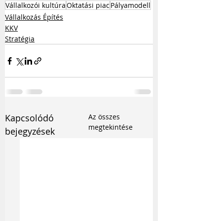
Vállalkozói kultúra
Oktatási piac
Pályamodell
Vállalkozás Építés
KKV
Stratégia
Kapcsolódó
Az összes
megtekintése
bejegyzések