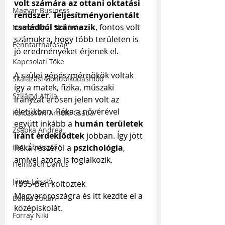
volt számára az ottani oktatási 
Magyar Business
rendszer
. 
Teljesítményorientált 
családból származik
, fontos volt 
Nemzetközi Skálázás
számukra, hogy több területen is 
Fenntarthatóság
jó eredményeket érjenek el.
Kapcsolati Tőke
A szülei gépészmérnökök voltak 
Skálázási Gondolkodásmód
így a matek, fizika, műszaki 
Szilágyi Attila
irányzat erősen jelen volt az 
életükben. Réka a nővérével 
Kolozsvári Arnold Csaba
együtt inkább a 
humán területek 
Zsapka Andrea
iránt érdeklődtek
 jobban. Így jött 
Heti Ébresztő
Réka részéről a 
pszichológia
, 
amivel azóta is foglalkozik.
Heinbach Dárius
Jáger László
1995-ben költöztek 
Magyaroroszágra és itt kezdte el a 
Dallos Zoltán
középiskolát.
Forray Niki