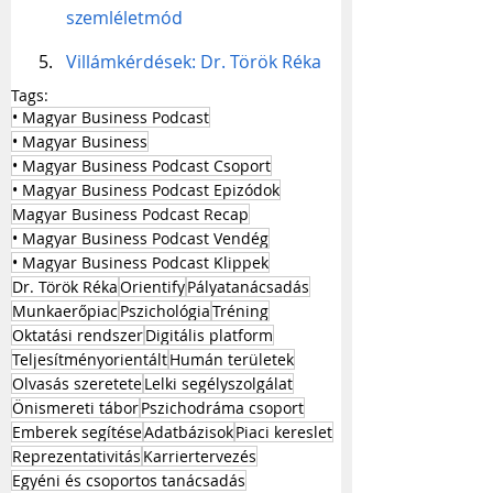
szemléletmód
Villámkérdések: Dr. Török Réka
Tags:
• Magyar Business Podcast
• Magyar Business
• Magyar Business Podcast Csoport
• Magyar Business Podcast Epizódok
Magyar Business Podcast Recap
• Magyar Business Podcast Vendég
• Magyar Business Podcast Klippek
Dr. Török Réka
Orientify
Pályatanácsadás
Munkaerőpiac
Pszichológia
Tréning
Oktatási rendszer
Digitális platform
Teljesítményorientált
Humán területek
Olvasás szeretete
Lelki segélyszolgálat
Önismereti tábor
Pszichodráma csoport
Emberek segítése
Adatbázisok
Piaci kereslet
Reprezentativitás
Karriertervezés
Egyéni és csoportos tanácsadás