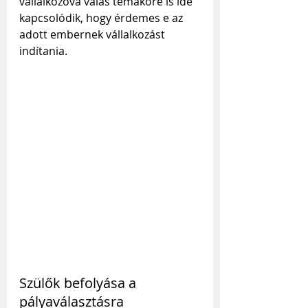
vállalkozóvá válás témaköre is ide 
kapcsolódik, hogy érdemes e az 
adott embernek vállalkozást 
indítania.
Szülők befolyása a 
pályaválasztásra