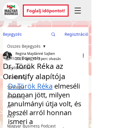
Foglalj időpontot!
Bejegyzés
Regisztráció
Összes Bejegyzés
Regina Majdánné Sajben
Összes Bejegyzés
2023. ápr. 10.
3 perc olvasás
Dr. Török Réka az
Léptékváltás
Orientify alapítója
Marketing
Dr.Török Réka
 elmeséli 
Stratégia
honnan jött, milyen 
Branding
tanulmányi útja volt, és 
AI
beszél arról honnan 
KKV
ismeri a 
Magyar Business Podcast