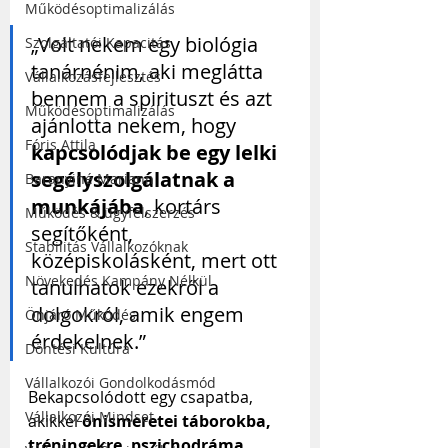
Működésoptimalizálás
„Volt nekem egy biológia 
Szolgáltatói Kapacitás
tanárnénim, aki meglátta 
Vállalkozásfejlesztés
bennem a spirituszt és azt 
Működésoptimalizálás
ajánlotta nekem, hogy 
Fóris Attila
kapcsolódjak be egy lelki 
segélyszolgálatnak a 
Baranyiné Mariann
munkájába
, kortárs 
Működés & ügyfélszerzés
segítőként, 
Stabilitás Vállalkozóknak
középiskolásként, mert ott 
Növekedés Kampány Nélkül
tanulhatok ezekről a 
dolgokról, amik engem 
Önjáró Működés
érdekelnek.”
Döntési Kultúra
Vállalkozói Gondolkodásmód
Bekapcsolódott egy csapatba, 
Vállalkozói Mindset
akikkel 
önismeretei táborokba, 
tréningekre, pszichodráma 