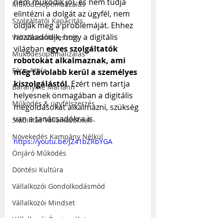
nem működik jól, és nem tudja 
Működésoptimalizálás
elintézni a dolgát az ügyfél, nem 
Szolgáltatói Kapacitás
oldják meg a problémáját. Ehhez 
hozzáadódik, hogy a digitális 
Vállalkozásfejlesztés
világban 
egyes szolgáltatók 
Működésoptimalizálás
robotokat alkalmaznak, ami 
Fóris Attila
még távolabb kerül a személyes 
kiszolgálástól
. Ezért nem tartja 
Baranyiné Mariann
helyesnek önmagában a digitális 
Működés & ügyfélszerzés
megoldásokat alkalmazni, szükség 
van a tanácsadókra is.
Stabilitás Vállalkozóknak
Növekedés Kampány Nélkül
https://youtu.be/JZ41bZRbYGA
Önjáró Működés
Döntési Kultúra
Vállalkozói Gondolkodásmód
Vállalkozói Mindset