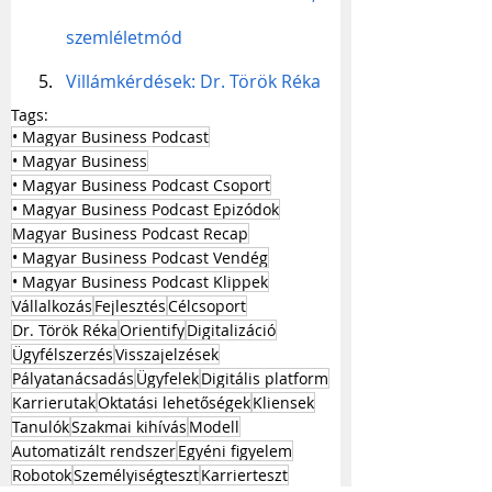
szemléletmód
Villámkérdések: Dr. Török Réka
Tags:
• Magyar Business Podcast
• Magyar Business
• Magyar Business Podcast Csoport
• Magyar Business Podcast Epizódok
Magyar Business Podcast Recap
• Magyar Business Podcast Vendég
• Magyar Business Podcast Klippek
Vállalkozás
Fejlesztés
Célcsoport
Dr. Török Réka
Orientify
Digitalizáció
Ügyfélszerzés
Visszajelzések
Pályatanácsadás
Ügyfelek
Digitális platform
Karrierutak
Oktatási lehetőségek
Kliensek
Tanulók
Szakmai kihívás
Modell
Automatizált rendszer
Egyéni figyelem
Robotok
Személyiségteszt
Karrierteszt