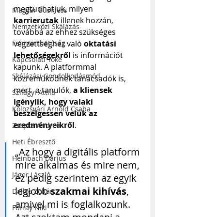
megtudhatjuk, milyen 
Magyar Business
karrierutak
 illenek hozzán, 
Nemzetközi Skálázás
továbbá az ehhez szükséges 
Fenntarthatóság
végzettséghez való 
oktatási 
lehetőségekről
 is információt 
Kapcsolati Tőke
kapunk. A platformmal 
Skálázási Gondolkodásmód
közreműködnek tanácsadók is, 
mert  a tanulók, 
a kliensek 
Szilágyi Attila
igénylik, hogy valaki 
Kolozsvári Arnold Csaba
beszélgessen velük az 
eredményeikről
.
Zsapka Andrea
Heti Ébresztő
„Az hogy a digitális platform 
Heinbach Dárius
mire alkalmas és mire nem, 
Jáger László
ez pedig szerintem az egyik 
legjobb 
szakmai kihívás
, 
Dallos Zoltán
amivel mi is foglalkozunk. 
Forray Niki