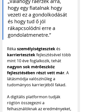
„Valahogy ráérzek arra, 
hogy egy fiatalnak hogy 
vezeti ez a gondolkodását 
és hogy tud ő jól 
rákapcsolódni erre a 
gondolatmenetre.”
Réka 
személyiségtesztek
 és
karriertesztek
 fejlesztésével több 
mint 10 éve foglalkozik, tehát 
nagyon sok mérőeszköz 
fejlesztésében részt vett már
. A 
látásmódja valószínűleg a 
tudományos karrierjéből fakad.
A digitális platformon tudják 
rögtön összegezni a 
felhasználóknak az eredményeket, 