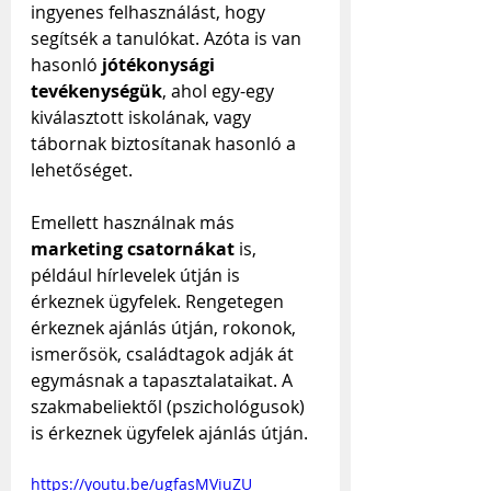
ingyenes felhasználást, hogy 
segítsék a tanulókat. Azóta is van 
hasonló 
jótékonysági 
tevékenységük
, ahol egy-egy 
kiválasztott iskolának, vagy 
tábornak biztosítanak hasonló a 
lehetőséget.
Emellett használnak más 
marketing csatornákat
 is, 
például hírlevelek útján is 
érkeznek ügyfelek. Rengetegen 
érkeznek ajánlás útján, rokonok, 
ismerősök, családtagok adják át 
egymásnak a tapasztalataikat. A 
szakmabeliektől (pszichológusok) 
is érkeznek ügyfelek ajánlás útján.
https://youtu.be/ugfasMViuZU