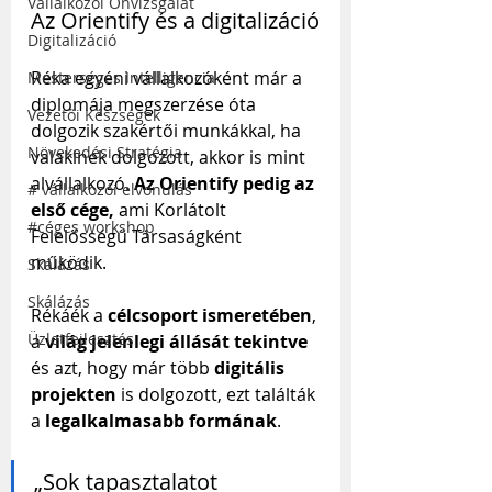
Vállalkozói Önvizsgálat
Az Orientify és a digitalizáció
Digitalizáció
Réka egyéni vállalkozóként már a 
Mesterséges Intelligencia
diplomája megszerzése óta 
Vezetői Készségek
dolgozik szakértői munkákkal, ha 
Növekedési Stratégia
valakinek dolgozott, akkor is mint 
alvállalkozó. 
Az Orientify pedig az 
# vállalkozói elvonulás
első cége,
 ami Korlátolt 
#céges workshop
Felelősségű Társaságként 
működik.
Skálázás
Skálázás
Rékáék a 
célcsoport ismeretében
, 
Üzletfejlesztés
a 
világ jelenlegi állását tekintve
és azt, hogy már több 
digitális 
projekten
 is dolgozott, ezt találták 
a 
legalkalmasabb formának
.
„Sok tapasztalatot 