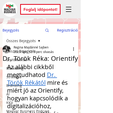
Foglalj időpontot!
Bejegyzés
Regisztráció
Összes Bejegyzés
Regina Majdánné Sajben
Összes Bejegyzés
2023. ápr. 12.
3 perc olvasás
Dr. Török Réka: Orientify
Léptékváltás
Az alábbi cikkből 
Marketing
megtudhatod 
Dr. 
Stratégia
Török Rékától
 mire és 
Branding
miért jó az Orientify, 
AI
hogyan kapcsolódik a 
KKV
digitalizációhoz, 
Magyar Business Podcast