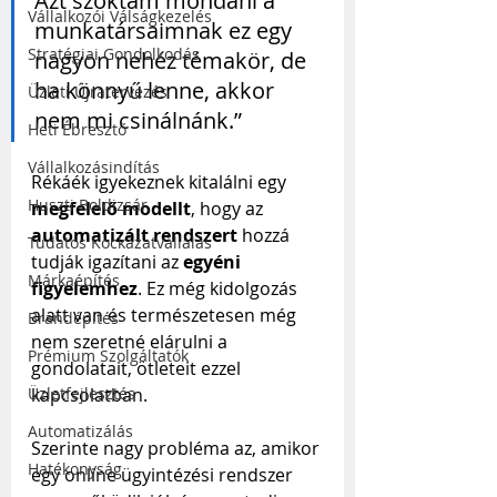
Azt szoktam mondani a 
Vállalkozói Válságkezelés
munkatársaimnak ez egy 
Stratégiai Gondolkodás
nagyon nehéz témakör, de 
ha könnyű lenne, akkor 
Üzleti Újratervezés
nem mi csinálnánk.”
Heti Ébresztő
Vállalkozásindítás
Rékáék igyekeznek kitalálni egy 
Huszti Boldizsár
megfelelő modellt
, hogy az 
automatizált rendszert 
hozzá 
Tudatos Kockázatvállalás
tudják igazítani az 
egyéni 
Márkaépítés
figyelemhez
. Ez még kidolgozás 
alatt van és természetesen még 
Brandépítés
nem szeretné elárulni a 
Prémium Szolgáltatók
gondolatait, ötleteit ezzel 
Üzletfejlesztés
kapcsolatban.
Automatizálás
Szerinte nagy probléma az, amikor 
Hatékonyság
egy online ügyintézési rendszer 