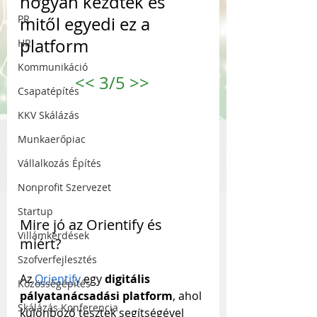
hogyan kezdték és 
PR
mitől egyedi ez a 
platform
HR
Kommunikáció
<<
 3/5 
>>
Csapatépítés
KKV Skálázás
Munkaerőpiac
Vállalkozás Építés
Nonprofit Szervezet
Startup
Mire jó az Orientify és 
Villámkérdések
miért?
Szofverfejlesztés
Az 
Orientify
 egy
 digitális 
Közösségépítés
pályatanácsadási platform
, ahol 
Skálázás Konferencia
különböző tesztek segítségével 