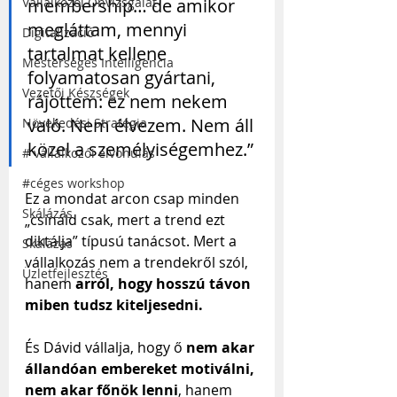
Vállalkozói Önvizsgálat
membership… de amikor 
megláttam, mennyi 
Digitalizáció
tartalmat kellene 
Mesterséges Intelligencia
folyamatosan gyártani, 
Vezetői Készségek
rájöttem: ez nem nekem 
való. Nem élvezem. Nem áll 
Növekedési Stratégia
közel a személyiségemhez.”
# vállalkozói elvonulás
#céges workshop
Ez a mondat arcon csap minden 
Skálázás
„csináld csak, mert a trend ezt 
diktálja” típusú tanácsot. Mert a 
Skálázás
vállalkozás nem a trendekről szól, 
Üzletfejlesztés
hanem 
arról, hogy hosszú távon 
miben tudsz kiteljesedni.
És Dávid vállalja, hogy ő 
nem akar 
állandóan embereket motiválni, 
nem akar főnök lenni
, hanem 