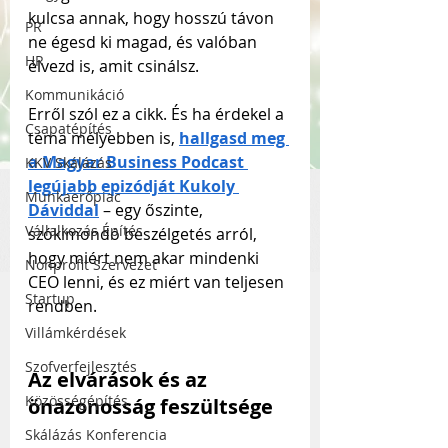
kulcsa annak, hogy hosszú távon 
PR
ne égesd ki magad, és valóban 
HR
élvezd is, amit csinálsz. 
Kommunikáció
Erről szól ez a cikk. És ha érdekel a 
Csapatépítés
téma mélyebben is, 
hallgasd meg 
a Magyar Business Podcast 
KKV Skálázás
legújabb epizódját Kukoly 
Munkaerőpiac
Dáviddal
 – egy őszinte, 
Vállalkozás Építés
szókimondó beszélgetés arról, 
hogy miért nem akar mindenki 
Nonprofit Szervezet
CEO lenni, és ez miért van teljesen 
Startup
rendben.
Villámkérdések
Szofverfejlesztés
Az elvárások és az 
Közösségépítés
önazonosság feszültsége
Skálázás Konferencia