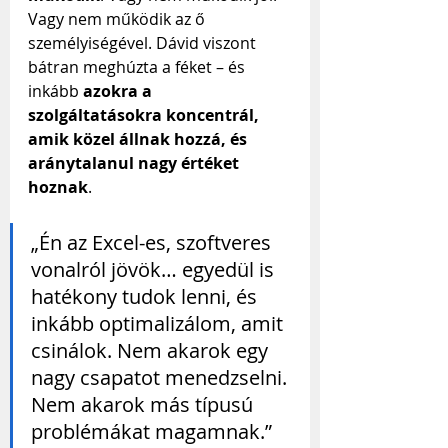
Vagy nem működik az ő 
személyiségével. Dávid viszont 
bátran meghúzta a féket – és 
inkább 
azokra a 
szolgáltatásokra koncentrál, 
amik közel állnak hozzá, és 
aránytalanul nagy értéket 
hoznak
.
„Én az Excel-es, szoftveres 
vonalról jövök… egyedül is 
hatékony tudok lenni, és 
inkább optimalizálom, amit 
csinálok. Nem akarok egy 
nagy csapatot menedzselni. 
Nem akarok más típusú 
problémákat magamnak.”