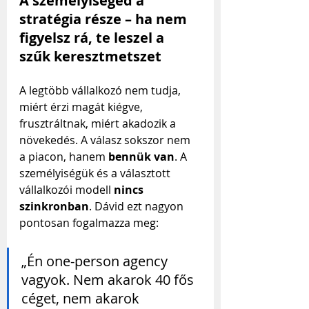
A személyiséged a 
stratégia része – ha nem 
figyelsz rá, te leszel a 
szűk keresztmetszet
A legtöbb vállalkozó nem tudja, 
miért érzi magát kiégve, 
frusztráltnak, miért akadozik a 
növekedés. A válasz sokszor nem 
a piacon, hanem 
bennük van
. A 
személyiségük és a választott 
vállalkozói modell 
nincs 
szinkronban
. Dávid ezt nagyon 
pontosan fogalmazza meg:
„Én one-person agency 
vagyok. Nem akarok 40 fős 
céget, nem akarok 