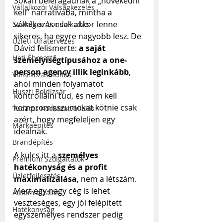
Sokan beleragadnak a „növekedni 
Vállalkozói Válságkezelés
kell” narratívába, mintha a 
vállalkozás csak akkor lenne 
Stratégiai Gondolkodás
sikeres, ha egyre nagyobb lesz. De 
Üzleti Újratervezés
Dávid felismerte: 
a saját 
Heti Ébresztő
személyiségtípusához a one-
person agency illik leginkább
, 
Vállalkozásindítás
ahol minden folyamatot 
Huszti Boldizsár
kontrollálni tud, és nem kell 
kompromisszumokat kötnie csak 
Tudatos Kockázatvállalás
azért, hogy megfeleljen egy 
Márkaépítés
ideálnak.
Brandépítés
A kulcs itt a 
személyes 
Prémium Szolgáltatók
hatékonyság és a profit 
Üzletfejlesztés
maximalizálása
, nem a létszám. 
Mert egy nagy cég is lehet 
Automatizálás
veszteséges, egy jól felépített 
Hatékonyság
egyszemélyes rendszer pedig 