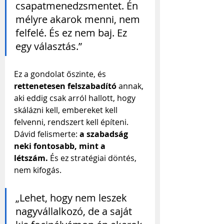
csapatmenedzsmentet. Én 
mélyre akarok menni, nem 
felfelé. És ez nem baj. Ez 
egy választás.”
Ez a gondolat őszinte, és 
rettenetesen felszabadító
 annak, 
aki eddig csak arról hallott, hogy 
skálázni kell, embereket kell 
felvenni, rendszert kell építeni. 
Dávid felismerte: 
a szabadság 
neki fontosabb, mint a 
létszám.
 És ez stratégiai döntés, 
nem kifogás.
„Lehet, hogy nem leszek 
nagyvállalkozó, de a saját 