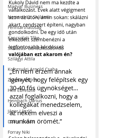
Kukoly Dávid nem ma kezdte a 
Magyar Business
vállalkozást. Évek alatt végigment 
Nemzetközi Skálázás
azon az úton, amin sokan: skálázni 
akart, rendszert építeni, nagyban 
Fenntarthatóság
gondolkodni. De egy idő után 
Kapcsolati Tőke
elkezdett szembenézni a 
legfontosabb kérdéssel: 
Skálázási Gondolkodásmód
valójában ezt akarom én?
Szilágyi Attila
Kolozsvári Arnold Csaba
„Én nem érzem annak 
igényét, hogy felépítsek egy 
Zsapka Andrea
30-40 fős ügynökséget… 
Heti Ébresztő
azzal foglalkozni, hogy a 
Heinbach Dárius
kollégákat menedzselem, 
Jáger László
az nekem elveszi a 
munkám örömét.”
Dallos Zoltán
Forray Niki