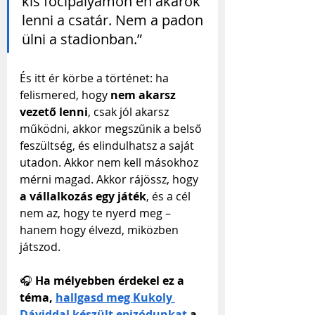
kis focipályámon én akarok 
lenni a csatár. Nem a padon 
ülni a stadionban.”
És itt ér körbe a történet: ha 
felismered, hogy 
nem akarsz 
vezető lenni
, csak jól akarsz 
működni, akkor megszűnik a belső 
feszültség, és elindulhatsz a saját 
utadon. Akkor nem kell másokhoz 
mérni magad. Akkor rájössz, hogy 
a vállalkozás egy játék
, és a cél 
nem az, hogy te nyerd meg – 
hanem hogy élvezd, miközben 
játszod.
🎧 
Ha mélyebben érdekel ez a 
téma, 
hallgasd meg Kukoly 
Dáviddal készült epizódunkat
 a 