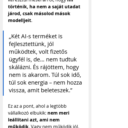
történik, ha nem a saját utadat 
járod, csak másolod mások 
modelljeit
.
„Két AI-s terméket is 
fejlesztettünk, jól 
működtek, volt fizetős 
ügyfél is, de… nem tudtuk 
skálázni. És rájöttem, hogy 
nem is akarom. Túl sok idő, 
túl sok energia – nem hozza 
vissza, amit beleteszek.”
Ez az a pont, ahol a legtöbb 
vállalkozó elbukik: 
nem meri 
leállítani azt, ami nem 
működik
. Vagy nem működik jól. 