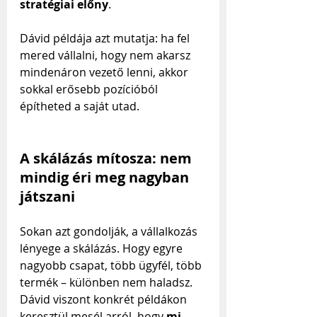
stratégiai előny
. 
Dávid példája azt mutatja: ha fel 
mered vállalni, hogy nem akarsz 
mindenáron vezető lenni, akkor 
sokkal erősebb pozícióból 
építheted a saját utad.
A skálázás mítosza: nem 
mindig éri meg nagyban 
játszani
Sokan azt gondolják, a vállalkozás 
lényege a skálázás. Hogy egyre 
nagyobb csapat, több ügyfél, több 
termék – különben nem haladsz. 
Dávid viszont konkrét példákon 
keresztül mesél arról, hogy 
mi 