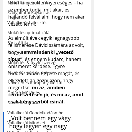
lehet kifejezetten nyereséges – ha 
Működésoptimalizálás
az ember tudja, mit akar, és 
Szolgáltatói Kapacitás
hajlandó felvállalni, hogy nem akar 
Vállalkozásfejlesztés
vezető lenni.
Működésoptimalizálás
Az elmúlt évek egyik legnagyobb 
Fóris Attila
felismerése Dávid számára az volt, 
hogy 
nem mindenki „vezető 
Baranyiné Mariann
típus”
, és ez nem kudarc, hanem 
Működés & ügyfélszerzés
önismeret kérdése. Egyre 
Stabilitás Vállalkozóknak
tudatosabban figyelte magát, és 
elkezdett dolgozni azon, hogy 
Növekedés Kampány Nélkül
megértse: 
mi az, amiben 
Önjáró Működés
természetesen jó, és mi az, amit 
csak kényszerből csinál.
Döntési Kultúra
Vállalkozói Gondolkodásmód
„Volt bennem egy vágy, 
Vállalkozói Mindset
hogy legyen egy nagy 