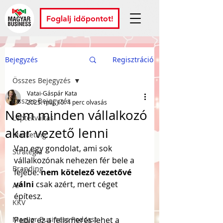
Foglalj időpontot!
Bejegyzés
Regisztráció
Összes Bejegyzés
Vatai-Gáspár Kata
Összes Bejegyzés
2025. máj. 15.
4 perc olvasás
Nem minden vállalkozó
Léptékváltás
akar vezető lenni
Marketing
Van egy gondolat, ami sok 
Stratégia
vállalkozónak nehezen fér bele a 
Branding
fejébe: 
nem kötelező vezetővé 
válni
 csak azért, mert céget 
AI
építesz. 
KKV
Magyar Business Podcast
Pedig ez a felismerés lehet a 