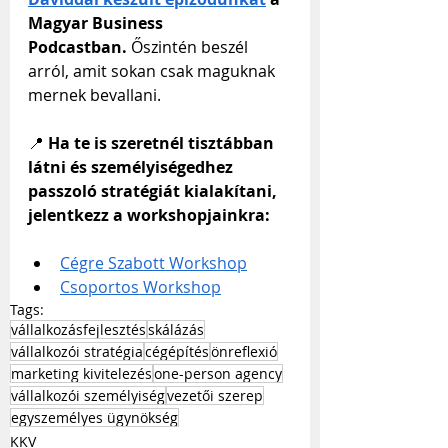
Magyar Business 
Podcastban.
 Őszintén beszél 
arról, amit sokan csak maguknak 
mernek bevallani.
📍 
Ha te is szeretnél tisztábban 
látni és személyiségedhez 
passzoló stratégiát kialakítani, 
jelentkezz a workshopjainkra:
Cégre Szabott Workshop
Csoportos Workshop
Tags:
vállalkozásfejlesztés
skálázás
vállalkozói stratégia
cégépítés
önreflexió
marketing kivitelezés
one-person agency
vállalkozói személyiség
vezetői szerep
egyszemélyes ügynökség
KKV