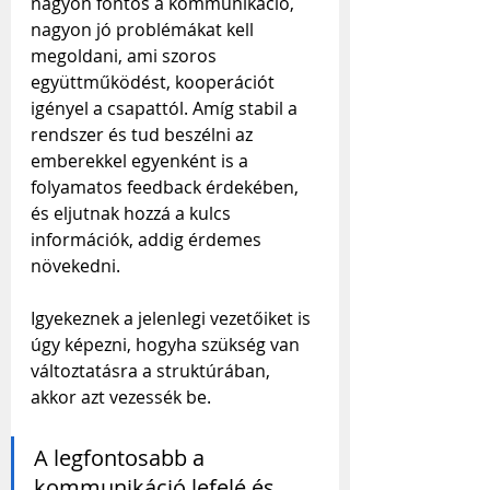
nagyon fontos a kommunikáció, 
nagyon jó problémákat kell 
megoldani, ami szoros 
együttműködést, kooperációt 
igényel a csapattól. Amíg stabil a 
rendszer és tud beszélni az 
emberekkel egyenként is a 
folyamatos feedback érdekében, 
és eljutnak hozzá a kulcs 
információk, addig érdemes 
növekedni. 
Igyekeznek a jelenlegi vezetőiket is 
úgy képezni, hogyha szükség van 
változtatásra a struktúrában, 
akkor azt vezessék be.
A legfontosabb a 
kommunikáció lefelé és 