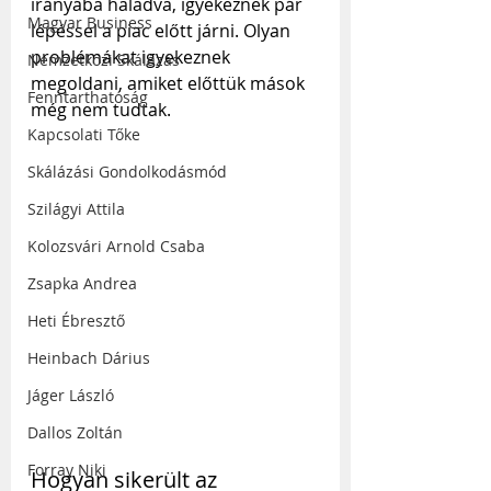
irányába haladva, igyekeznek pár 
Magyar Business
lépéssel a piac előtt járni. Olyan 
problémákat igyekeznek 
Nemzetközi Skálázás
megoldani, amiket előttük mások 
Fenntarthatóság
még nem tudtak.
Kapcsolati Tőke
Skálázási Gondolkodásmód
Szilágyi Attila
Kolozsvári Arnold Csaba
Zsapka Andrea
Heti Ébresztő
Heinbach Dárius
Jáger László
Dallos Zoltán
Forray Niki
Hogyan sikerült az 