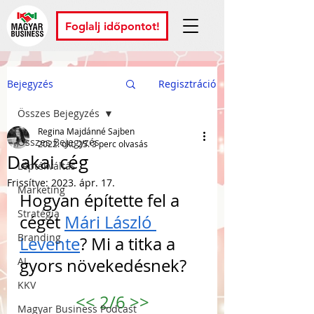
Foglalj időpontot!
Bejegyzés
Regisztráció
Összes Bejegyzés
Regina Majdánné Sajben
Összes Bejegyzés
2022. okt. 25.
3 perc olvasás
Dakai cég
Léptékváltás
Frissítve:
2023. ápr. 17.
Marketing
Hogyan építette fel a 
Stratégia
cégét 
Mári László 
Branding
Levente
? Mi a titka a 
AI
gyors növekedésnek? 
KKV
<<
 2/6 
>>
Magyar Business Podcast