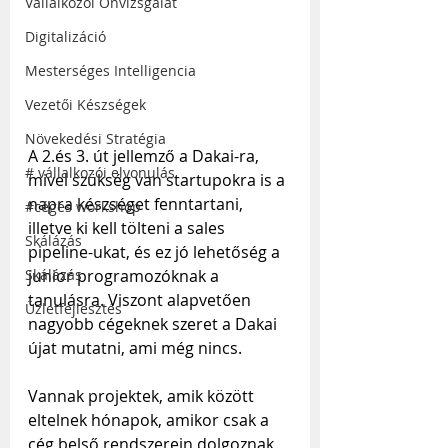
Vállalkozói Önvizsgálat
Digitalizáció
Mesterséges Intelligencia
Vezetői Készségek
Növekedési Stratégia
A 2.és 3. út jellemző a Dakai-ra, 
# vállalkozói elvonulás
mivel szükség van startupokra is a 
napra készséget fenntartani, 
#céges workshop
illetve ki kell tölteni a sales 
Skálázás
pipeline-ukat, és ez jó lehetőség a 
junior programozóknak a 
Skálázás
tanulásra. Viszont alapvetően 
Üzletfejlesztés
nagyobb cégeknek szeret a Dakai 
újat mutatni, ami még nincs.
Vannak projektek, amik között 
eltelnek hónapok, amikor csak a 
cég belső rendszerein dolgoznak, 