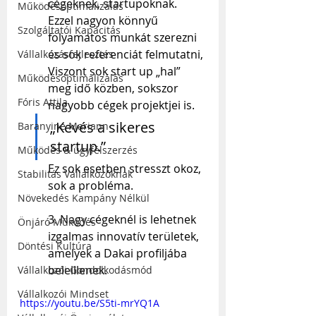
cégeknek, startupoknak. 
Működésoptimalizálás
Ezzel nagyon könnyű 
Szolgáltatói Kapacitás
folyamatos munkát szerezni 
és sok referenciát felmutatni, 
Vállalkozásfejlesztés
Viszont sok start up „hal” 
Működésoptimalizálás
meg idő közben, sokszor 
Fóris Attila
nagyobb cégek projektjei is.
„Kevés a sikeres 
Baranyiné Mariann
startup.”
Működés & ügyfélszerzés
Ez sok esetben stresszt okoz, 
Stabilitás Vállalkozóknak
sok a probléma.
Növekedés Kampány Nélkül
3. Nagy cégeknél is lehetnek 
Önjáró Működés
izgalmas innovatív területek, 
Döntési Kultúra
amelyek a Dakai profiljába 
beleillenek.
Vállalkozói Gondolkodásmód
Vállalkozói Mindset
https://youtu.be/S5ti-mrYQ1A