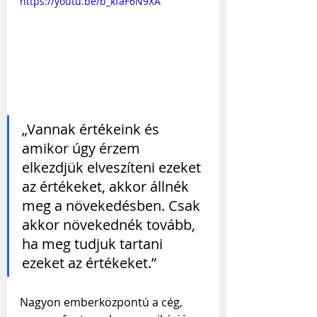
https://youtu.be/b_kfaF6N9XA
„Vannak értékeink és 
amikor úgy érzem 
elkezdjük elveszíteni ezeket 
az értékeket, akkor állnék 
meg a növekedésben. Csak 
akkor növekednék tovább, 
ha meg tudjuk tartani 
ezeket az értékeket.”
Nagyon emberközpontú a cég, 