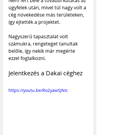
Nem fért bele a további kutatás az 
ügyfelek után, mivel túl nagy volt a 
cég növekedése más területeken, 
így ejtették a projektet.
Nagyszerű tapasztalat volt 
számukra, rengeteget tanultak 
belőle, így nekik már megérte 
ezzel foglalkozni.
Jelentkezés a Dakai céghez
https://youtu.be/Ro2yawSJNIc