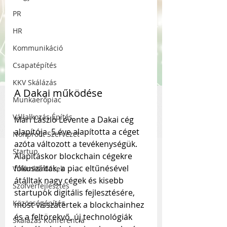
PR
HR
Kommunikáció
Csapatépítés
KKV Skálázás
A Dakai működése
Munkaerőpiac
Vállalkozás Építés
Mári László Levente a 
Dakai
 cég 
alapítója. 5 éve alapította a céget 
Nonprofit Szervezet
azóta változott a tevékenységük. 
Startup
Alapításkor blockchain cégekre 
fókuszáltak, a piac eltűnésével 
Villámkérdések
átálltak nagy cégek és kisebb 
Szofverfejlesztés
startupok digitális fejlesztésére, 
Közösségépítés
most visszatértek a blockchainhez 
és a feltörekvő, új technológiák 
Skálázás Konferencia