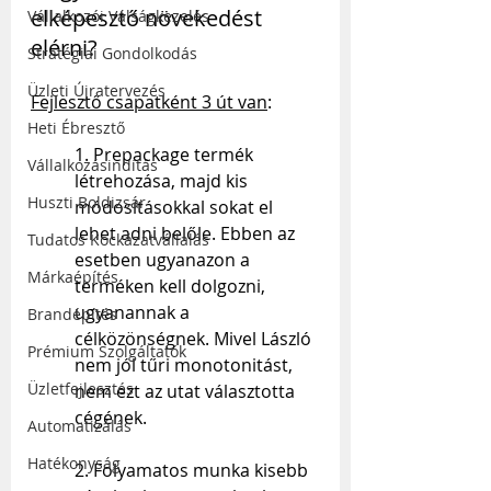
elképesztő növekedést 
Vállalkozói Válságkezelés
elérni?
Stratégiai Gondolkodás
Üzleti Újratervezés
Fejlesztő csapatként 3 út van
:
Heti Ébresztő
1. Prepackage termék 
Vállalkozásindítás
létrehozása, majd kis 
Huszti Boldizsár
módosításokkal sokat el 
lehet adni belőle. Ebben az 
Tudatos Kockázatvállalás
esetben ugyanazon a 
Márkaépítés
terméken kell dolgozni, 
ugyanannak a 
Brandépítés
célközönségnek. Mivel László 
Prémium Szolgáltatók
nem jól tűri monotonitást, 
Üzletfejlesztés
nem ezt az utat választotta 
cégének.
Automatizálás
Hatékonyság
2. Folyamatos munka kisebb 