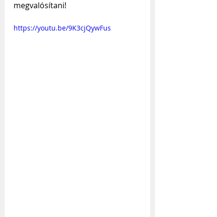
megvalósítani!
https://youtu.be/9K3cjQywFus