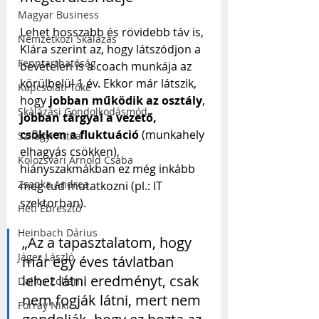
Magyar Business
Lehet hosszabb és rövidebb táv is, 
Nemzetközi Skálázás
Klára szerint az, hogy látszódjon a 
Fenntarthatóság
bevételen is a coach munkája az 
körülbelül 1 év. Ekkor már látszik, 
Kapcsolati Tőke
hogy 
jobban működik az osztály
, 
Skálázási Gondolkodásmód
jobban tárgyal a vezető, 
csökken a fluktuáció
 (munkahely 
Szilágyi Attila
elhagyás csökken), 
Kolozsvári Arnold Csaba
hiányszakmákban ez még inkább 
Zsapka Andrea
meg tud mutatkozni (pl.: IT 
szektorban).
Heti Ébresztő
Heinbach Dárius
„Az a tapasztalatom, hogy 
Jáger László
már egy éves távlatban 
lehet látni eredményt, csak 
Dallos Zoltán
nem fogják látni, mert nem 
Forray Niki