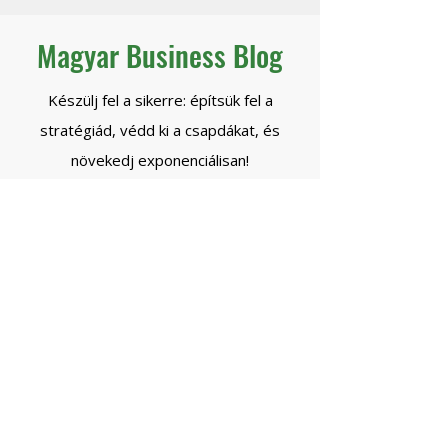
kontrollt?
Magyar Business Blog
Készülj fel a sikerre: építsük fel a
stratégiád, védd ki a csapdákat, és
növekedj exponenciálisan!
Beszéljünk!
*ingyenes