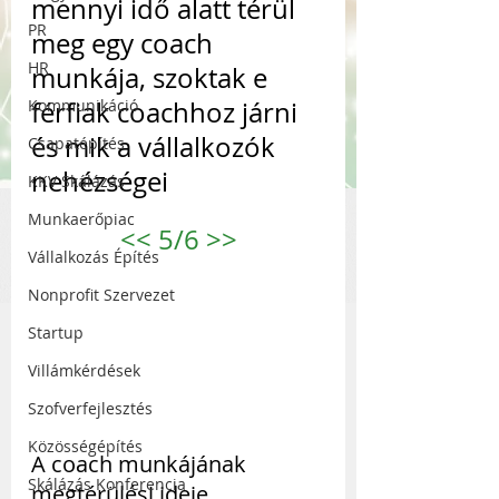
mennyi idő alatt térül 
PR
meg egy coach 
HR
munkája, szoktak e 
Kommunikáció
férfiak coachhoz járni 
és mik a vállalkozók 
Csapatépítés
nehézségei
KKV Skálázás
Munkaerőpiac
<<
 5/6 
>>
Vállalkozás Építés
Nonprofit Szervezet
Startup
Villámkérdések
Szofverfejlesztés
Közösségépítés
A coach munkájának 
Skálázás Konferencia
megtérülési ideje