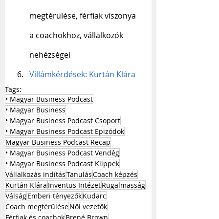
megtérülése, férfiak viszonya 
a coachokhoz, vállalkozók   
nehézségei
Villámkérdések: Kurtán Klára
Tags:
• Magyar Business Podcast
• Magyar Business
• Magyar Business Podcast Csoport
• Magyar Business Podcast Epizódok
Magyar Business Podcast Recap
• Magyar Business Podcast Vendég
• Magyar Business Podcast Klippek
Vállalkozás indítás
Tanulás
Coach képzés
Kurtán Klára
Inventus Intézet
Rugalmasság
Válság
Emberi tényezők
Kudarc
Coach megtérülése
Női vezetők
Férfiak és coachok
Brené Brown