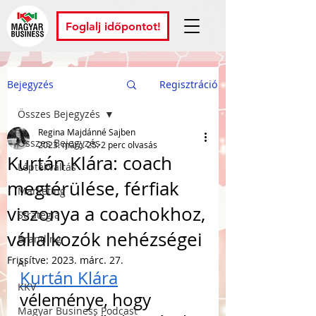
Foglalj időpontot!
Bejegyzés
Regisztráció
Összes Bejegyzés
Regina Majdánné Sajben
Összes Bejegyzés
2023. márc. 25.
2 perc olvasás
Kurtán Klára: coach
Léptékváltás
megtérülése, férfiak
Marketing
viszonya a coachokhoz,
Stratégia
vállalkozók nehézségei
Branding
Frissítve:
2023. márc. 27.
AI
Kurtán Klára
KKV
véleménye, hogy 
Magyar Business Podcast