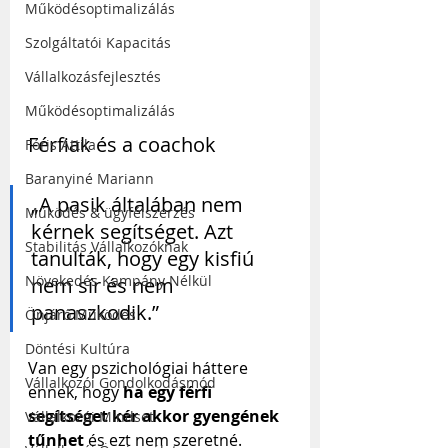
Működésoptimalizálás
Szolgáltatói Kapacitás
Vállalkozásfejlesztés
Működésoptimalizálás
Férfiak és a coachok
Fóris Attila
Baranyiné Mariann
„A pasik általában nem 
Működés & ügyfélszerzés
kérnek segítséget. Azt 
Stabilitás Vállalkozóknak
tanulták, hogy egy kisfiú 
Növekedés Kampány Nélkül
nem sír és nem 
panaszkodik.”
Önjáró Működés
Döntési Kultúra
Van egy pszichológiai háttere 
Vállalkozói Gondolkodásmód
ennek, hogy 
ha egy férfi 
segítséget kér akkor gyengének 
Vállalkozói Mindset
tűnhet
 és ezt nem szeretné. 