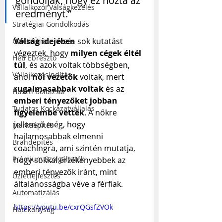
gondolják, hogy ez hozta az 
Vállalkozói Válságkezelés
eredményt.”
Stratégiai Gondolkodás
Válság idejében
 sok kutatást 
Üzleti Újratervezés
végeztek, hogy 
milyen cégek éltél 
Heti Ébresztő
túl
, és azok voltak többségben, 
Vállalkozásindítás
ahol 
női vezetők
 voltak, mert 
rugalmasabbak voltak
 és az 
Huszti Boldizsár
emberi tényezőket jobban 
Tudatos Kockázatvállalás
figyelembe vették
. A nőkre 
jellemző még, hogy 
Márkaépítés
hajlamosabbak elmenni 
Brandépítés
coachingra, ami szintén mutatja, 
Prémium Szolgáltatók
hogy sokkal érzékenyebbek az 
emberi tényezők iránt, mint 
Üzletfejlesztés
általánosságba véve a férfiak.
Automatizálás
https://youtu.be/cxrQGsfZVOk
Hatékonyság