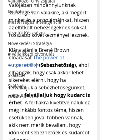
Vállalkozói Önvizsgálat
Valójában mindannyiunknak 
Digitalizáció
szüksége van valakire, aki megért 
minket és a problémáinkat, hiszen 
Mesterséges Intelligencia
az eltitkolt nehézségeknek sokkal 
Vezetői Készségek
rosszabb következményei lesznek.
Növekedési Stratégia
Klára ajánlja Brené Brown 
# vállalkozói elvonulás
előadását 
The power of 
#céges workshop
vulnerability
 (
Sebezhetőség
), ahol 
elhangzik, hogy csak akkor lehet 
Skálázás
sikereket elérni, hogy ha 
Skálázás
felvállaljuk a sebezhetőségünket, 
vagyis 
felvállaljuk hogy kudarc is 
Üzletfejlesztés
érhet
. A férfiakra kivetítve náluk ez 
még inkább fontos téma, hiszen 
esetükben jóval többen vannak, 
akik nem merik bevallani, hogy 
időnként sebezhetőek és kudarcot 