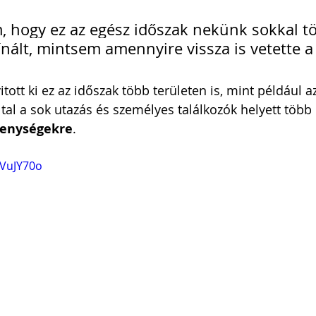
, hogy ez az egész időszak nekünk sokkal t
nált, mintsem amennyire vissza is vetette a 
tott ki ez az időszak több területen is, mint például az
által a sok utazás és személyes találkozók helyett töb
kenységekre
.
eVuJY70o