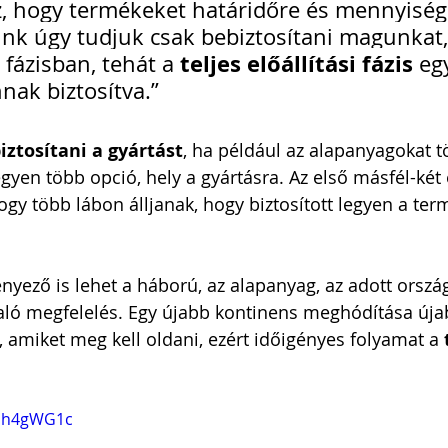
, hogy termékeket határidőre és mennyisé
unk úgy tudjuk csak bebiztosítani magunkat,
teljes előállítási fázis
fázisban, tehát a 
 eg
nak biztosítva.”
iztosítani a gyártást
, ha például az alapanyagokat t
egyen több opció, hely a gyártásra. Az első másfél-két 
hogy több lábon álljanak, hogy biztosított legyen a ter
nyező is lehet a háború, az alapanyag, az adott orszá
aló megfelelés. Egy újabb kontinens meghódítása úja
, amiket meg kell oldani, ezért időigényes folyamat a 
nuh4gWG1c