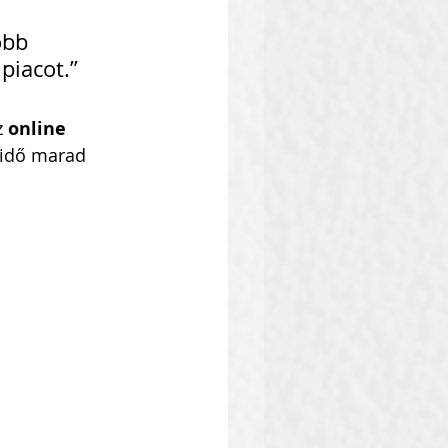
öbb 
piacot.”
 
online 
b idő marad 