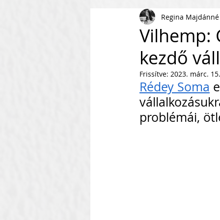
Regina Majdánné
AI
KKV
Magyar Busi
Vilhemp: 
kezdő vál
Kommunikáció
Csapaté
Frissítve:
2023. márc. 15
Rédey Soma
 
Vállalkozás Építés
Nonpr
vállalkozásukr
problémái, öt
Villámkérdések
Szofverf
Skálázás Konferencia
M
Fenntarthatóság
Kapcso