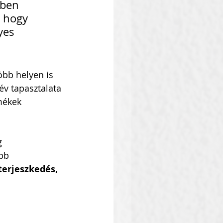
gben 
 hogy 
yes 
öbb helyen is 
év tapasztalata 
mékek 
g 
bb 
terjeszkedés, 