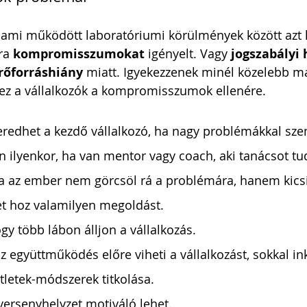
, ami működött laboratóriumi körülmények között azt k
ra 
kompromisszumokat
 igényelt. Vagy 
jogszabályi 
rőforráshiány
 miatt. Igyekezzenek minél közelebb m
hez a vállalkozók a kompromisszumok ellenére.
redhet a kezdő vállalkozó, ha nagy problémákkal sze
jön ilyenkor, ha van mentor vagy coach, aki tanácsot tu
ha az ember nem görcsöl rá a problémára, hanem kicsi
let hoz valamilyen megoldást.
y több lábon álljon a vállalkozás.
z együttműködés előre viheti a vállalkozást, sokkal in
tletek-módszerek titkolása.
versenyhelyzet motiváló lehet.