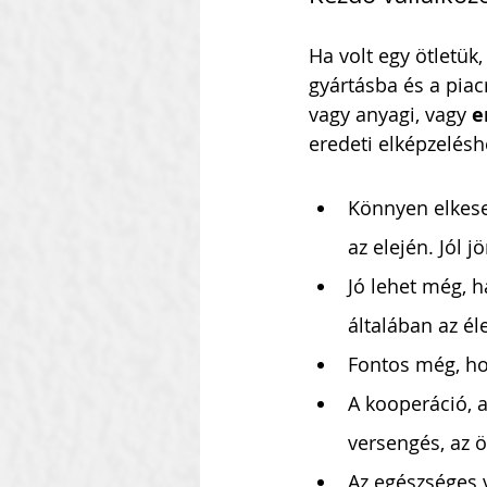
Ha volt egy ötletük
gyártásba és a piac
vagy anyagi, vagy 
e
eredeti elképzelés
Könnyen elkese
az elején. Jól 
Jó lehet még, 
általában az é
Fontos még, hog
A kooperáció, a
versengés, az ö
Az egészséges 