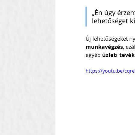
„Én úgy érzem
lehetőséget kí
Új lehetőségeket nyi
munkavégzés
, ez
egyéb 
üzleti tevé
https://youtu.be/cqr