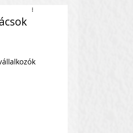
nácsok
vállalkozók 