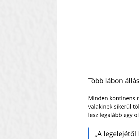
Több lábon állá
Minden kontinens 
valakinek sikerül t
lesz legalább egy o
„A legelejétő