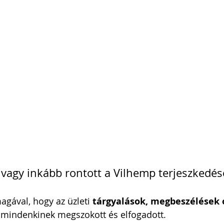
i Arnold Csaba
Zsapka Andrea
 Dárius
t vagy inkább rontott a Vilhemp terjeszkedé
agával, hogy az üzleti 
tárgyalások, megbeszélések 
mindenkinek megszokott és elfogadott.