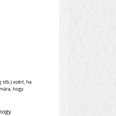
 stb.) ezért, ha 
ámára, hogy 
hogy 