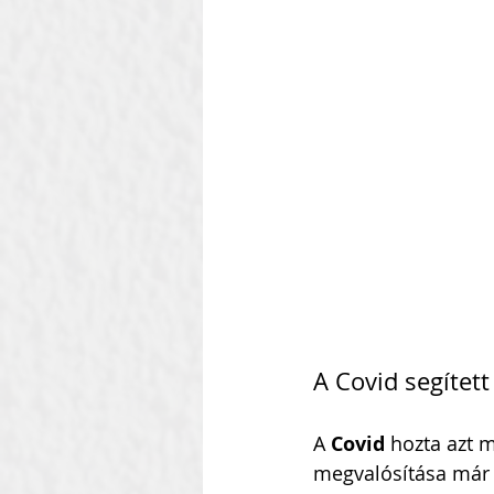
Szilágyi Attila
Kolozsvár
Heti Ébresztő
Heinbach
A Covid segítet
A 
Covid
 hozta azt m
megvalósítása már 