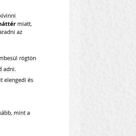
ivinni 
háttér
 miatt, 
aradni az 
mbesül rögtön 
d adni. 
t elengedi és 
kább, mint a 