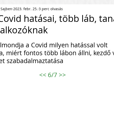
 Sajben
2023. febr. 25.
3 perc olvasás
ness Podcast
PR
HR
Covid hatásai, több láb, ta
lalkozóknak
pítés
KKV Skálázás
Munkaerőpiac
.
elmondja a Covid milyen hatással volt 
ofit Szervezet
Startup
a, miért fontos több lábon állni, kezdő 
let szabadalmaztatása
ejlesztés
Közösségépítés
<<
 6/7 
>>
agyar Business
Nemzetközi Skálázás
lati Tőke
Skálázási Gondolkodásmód