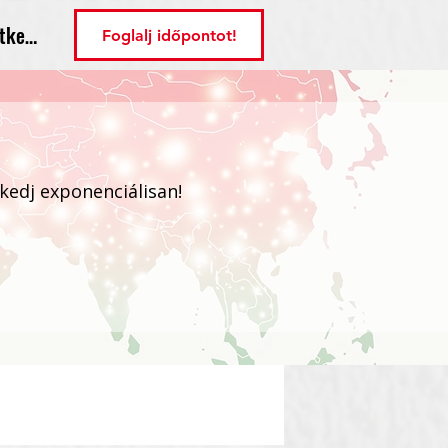
tkezés
Foglalj időpontot!
ekedj exponenciálisan!
Bejelentkezés / Regisztráció