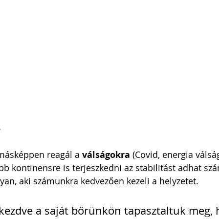
s
másképpen reagál a 
válságokra
 (Covid, energia válság
öbb kontinensre is terjeszkedni az stabilitást adhat sz
lyan, aki számunkra kedvezően kezeli a helyzetet.
l kezdve a saját bőrünkön tapasztaltuk meg, 