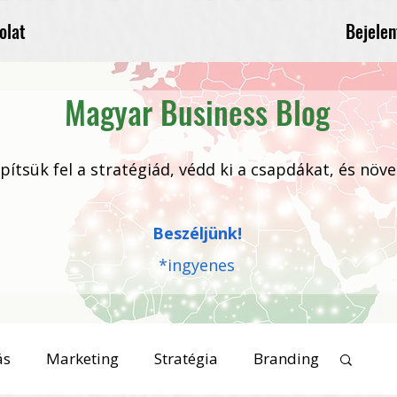
Bejelen
olat
Magyar Business Blog
 építsük fel a stratégiád, védd ki a csapdákat, és növ
Beszéljünk!
*ingyenes
ás
Marketing
Stratégia
Branding