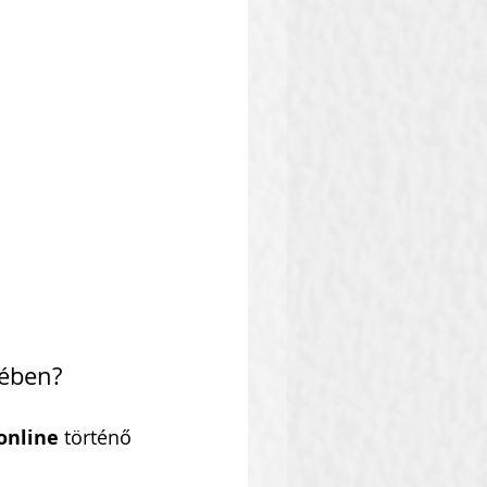
sében?
online
 történő 