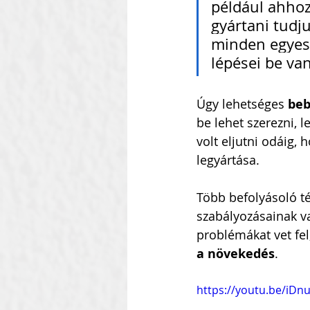
például ahhoz
gyártani tudj
minden egyes 
lépései be van
Úgy lehetséges 
beb
be lehet szerezni, l
volt eljutni odáig, 
legyártása.
Több befolyásoló té
szabályozásainak v
problémákat vet fel
a növekedés
.
https://youtu.be/iD